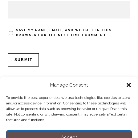
SAVE MY NAME, EMAIL, AND WEBSITE IN THIS
BROWSER FOR THE NEXT TIME I COMMENT.
Manage Consent
To provide the best experiences, we use technologies like cookies to store
and/or access device information. Consenting to these technologies will
allow us to process data such as browsing behavior or unique IDs on this
Home
Datenschutzerklärung
Impressum
Cookie Policy (EU)
site. Not consenting or withdrawing consent, may adversely affect certain
features and functions.
Copyright © Blendo 2026 . Vorarlberg,
Österreich
Accept