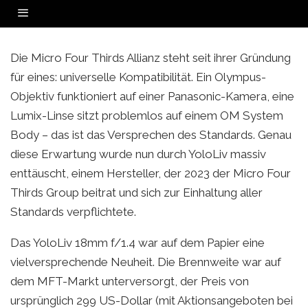
DIESES MFT-OBJEKTIV DIE MICRO
YoloLiv 18mm f/1.4 verletzt Micro Four Thirds Standard – funktioniert nur auf der
eigenen S7, nicht auf anderen MFT-Kameras.
FOUR THIRDS STANDARD
VERLETZT
Die Micro Four Thirds Allianz steht seit ihrer Gründung
FOTOGRAFIE REVIEWS
·
MAY 30, 2026
für eines: universelle Kompatibilität. Ein Olympus-
Objektiv funktioniert auf einer Panasonic-Kamera, eine
Lumix-Linse sitzt problemlos auf einem OM System
Body – das ist das Versprechen des Standards. Genau
diese Erwartung wurde nun durch YoloLiv massiv
enttäuscht, einem Hersteller, der 2023 der Micro Four
Thirds Group beitrat und sich zur Einhaltung aller
Standards verpflichtete.
Das YoloLiv 18mm f/1.4 war auf dem Papier eine
vielversprechende Neuheit. Die Brennweite war auf
dem MFT-Markt unterversorgt, der Preis von
ursprünglich 299 US-Dollar (mit Aktionsangeboten bei