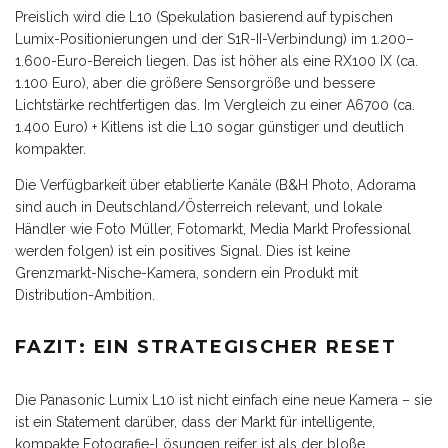
Preislich wird die L10 (Spekulation basierend auf typischen
Lumix-Positionierungen und der S1R-II-Verbindung) im 1.200–
1.600-Euro-Bereich liegen. Das ist höher als eine RX100 IX (ca.
1.100 Euro), aber die größere Sensorgröße und bessere
Lichtstärke rechtfertigen das. Im Vergleich zu einer A6700 (ca.
1.400 Euro) + Kitlens ist die L10 sogar günstiger und deutlich
kompakter.
Die Verfügbarkeit über etablierte Kanäle (B&H Photo, Adorama
sind auch in Deutschland/Österreich relevant, und lokale
Händler wie Foto Müller, Fotomarkt, Media Markt Professional
werden folgen) ist ein positives Signal. Dies ist keine
Grenzmarkt-Nische-Kamera, sondern ein Produkt mit
Distribution-Ambition.
FAZIT: EIN STRATEGISCHER RESET
Die Panasonic Lumix L10 ist nicht einfach eine neue Kamera – sie
ist ein Statement darüber, dass der Markt für intelligente,
kompakte Fotografie-Lösungen reifer ist als der bloße