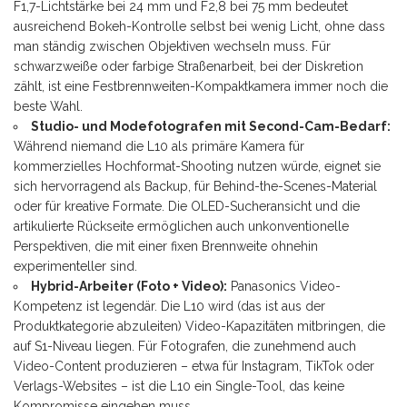
F1,7-Lichtstärke bei 24 mm und F2,8 bei 75 mm bedeutet
ausreichend Bokeh-Kontrolle selbst bei wenig Licht, ohne dass
man ständig zwischen Objektiven wechseln muss. Für
schwarzweiße oder farbige Straßenarbeit, bei der Diskretion
zählt, ist eine Festbrennweiten-Kompaktkamera immer noch die
beste Wahl.
Studio- und Modefotografen mit Second-Cam-Bedarf:
Während niemand die L10 als primäre Kamera für
kommerzielles Hochformat-Shooting nutzen würde, eignet sie
sich hervorragend als Backup, für Behind-the-Scenes-Material
oder für kreative Formate. Die OLED-Sucheransicht und die
artikulierte Rückseite ermöglichen auch unkonventionelle
Perspektiven, die mit einer fixen Brennweite ohnehin
experimenteller sind.
Hybrid-Arbeiter (Foto + Video):
Panasonics Video-
Kompetenz ist legendär. Die L10 wird (das ist aus der
Produktkategorie abzuleiten) Video-Kapazitäten mitbringen, die
auf S1-Niveau liegen. Für Fotografen, die zunehmend auch
Video-Content produzieren – etwa für Instagram, TikTok oder
Verlags-Websites – ist die L10 ein Single-Tool, das keine
Kompromisse eingehen muss.