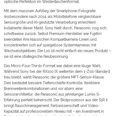
optische Perfektion im Westentaschenformat.
Mit dem massiven Aufstieg der Smartphone-Fotografie
(insbesondere nach 2014, als Mobiltelefone vergleichbare
Sensorgröße und KI-gestützte Verarbeitung erreichten)
kollabierte dieser Markt. Sony hielt durch, Panasonic zog sich
schrittweise zurück. Selbst Premium-Hersteller wie Fujifilm
beendeten ihre klassischen Kompaktkamera-Linien und
konzentrierten sich auf spiegellose Systemkameras mit
Wechselobjektiven. Die L10 ist nicht einfach ein neues Produkt –
sie ist eine strategische Neubesinnung.
Das Micro-Four-Thirds-Format war dabei eine kluge Wahl.
Während Sony bei der RX100 IX weiterhin dem 1-Zoll-Standard
treu bleibt, wählt Panasonic die größere MFT-Sensor-Klasse.
Dies bedeutet bessere Tiefenschärfe-Kontrolle, flexiblere
Brennweitenkombinationen und vor allem: eine
Sensorarchitektur, die Panasonic aus jahrelanger Lumix-S-
Erfahrung perfekt beherrscht. Der Bildprozessor aus der S1R II
bringt Rauschmanagement, Farbwissenschaft und Video-
Kapazität auf professionellem Niveau mit – ein Investment in