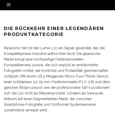
PANASONIC LUMIX L10: COMEBACK
Panasonic reaktiviert die Premium-Kompaktkamera mit der Lumix L10: 26,5MP MFT-
DER EDELKOMPAKTEN IM
Sensor, F1,7–2,8 Zoom und S1R-II-Prozessor für ambitionierte Fotografen.
PREMIUM-SEGMENT
FOTOGRAFIE NEWS
·
MAY 13, 2026
DIE RÜCKKEHR EINER LEGENDÄREN
PRODUKTKATEGORIE
Panasonic hat mit der Lumix L10 ein Signal gesendet, das die
Kompaktkamera-Industrie aufhorchen lässt: Die japanische
Marke bringt eine hochwertige Festbrennweiten-
Kompaktkamera zurück, die sich explizit an ambitionierte
Fotografen richtet, die Kontrolle und Portabilität gleichermaßen
schätzen. Mit einem 26,5-Megapixel-Micro-Four-Thirds-Sensor,
einer lichtstarken 24–75-mm-Festbrennweite (F1,7–2,8) und dem
gleichen Bildprozessor wie die professionelle S1R II positioniert
sich die L10 nicht als Massenprodukt, sondern als bewusste
Antwort auf einen fragmentierten Markt, der zwischen
Smartphone-Fotografie und Vollformat-Systemkameras
zunehmend verwaist wirkt.