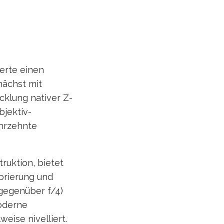
erte einen
nächst mit
cklung nativer Z-
bjektiv-
ahrzehnte
ruktion, bietet
brierung und
 gegenüber f/4)
moderne
eise nivelliert.