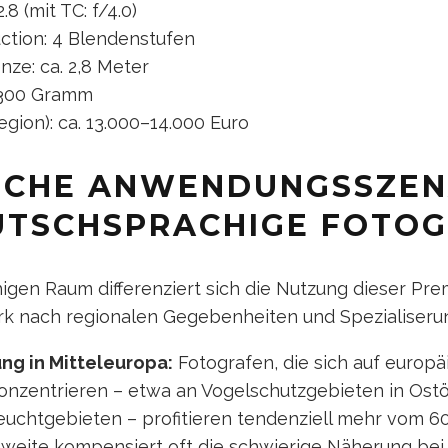
.8 (mit TC: f/4.0)
ction: 4 Blendenstufen
nze: ca. 2,8 Meter
3.300 Gramm
gion): ca. 13.000–14.000 Euro
SCHE ANWENDUNGSSZEN
UTSCHSPRACHIGE FOTO
igen Raum differenziert sich die Nutzung dieser Pr
ark nach regionalen Gegebenheiten und Spezialiseru
g in Mitteleuropa:
Fotografen, die sich auf europä
konzentrieren – etwa an Vogelschutzgebieten in Ostö
uchtgebieten – profitieren tendenziell mehr vom 6
nweite kompensiert oft die schwierige Näherung bei