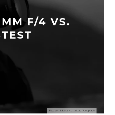
MM F/4 VS.
STEST
Foto von
Nicola Nuttall
auf
Unsplash