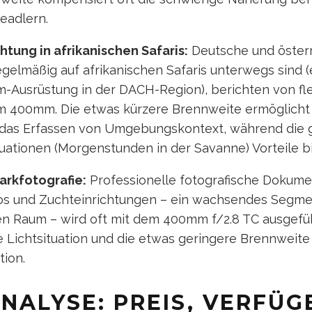
eadlern.
ung in afrikanischen Safaris:
Deutsche und österr
egelmäßig auf afrikanischen Safaris unterwegs sind (
m-Ausrüstung in der DACH-Region), berichten von fl
m 400mm. Die etwas kürzere Brennweite ermöglicht
 das Erfassen von Umgebungskontext, während die 
uationen (Morgenstunden in der Savanne) Vorteile bi
arkfotografie:
Professionelle fotografische Dokumen
os und Zuchteinrichtungen – ein wachsendes Segme
n Raum – wird oft mit dem 400mm f/2.8 TC ausgefüh
re Lichtsituation und die etwas geringere Brennweite
ion.
NALYSE: PREIS, VERFÜG