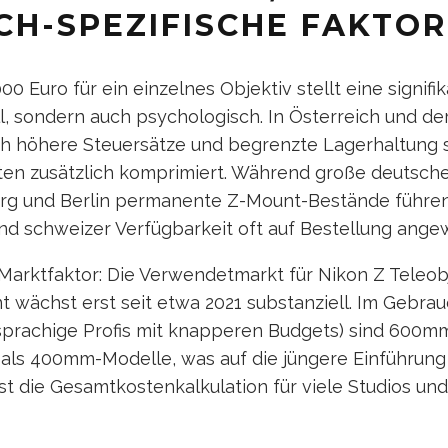
CH-SPEZIFISCHE FAKTO
00 Euro für ein einzelnes Objektiv stellt eine signif
ell, sondern auch psychologisch. In Österreich und de
ch höhere Steuersätze und begrenzte Lagerhaltung sp
ten zusätzlich komprimiert. Während große deutsche
 und Berlin permanente Z-Mount-Bestände führen, 
nd schweizer Verfügbarkeit oft auf Bestellung ange
Marktfaktor: Die Verwendetmarkt für Nikon Z Teleob
wächst erst seit etwa 2021 substanziell. Im Gebrau
hsprachige Profis mit knapperen Budgets) sind 600m
 als 400mm-Modelle, was auf die jüngere Einführung
sst die Gesamtkostenkalkulation für viele Studios und