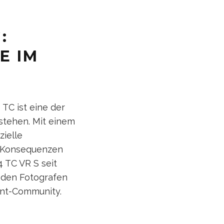
:
E IM
TC ist eine der
stehen. Mit einem
zielle
e Konsequenzen
 TC VR S seit
jeden Fotografen
ent-Community.