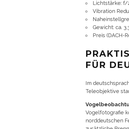
Lichtstärke: f/2
Vibration Redu
Naheinstellgre
Gewicht: ca. 
Preis (DACH-Re
PRAKTI
FÜR DE
Im deutschsprach
Teleobjektive st
Vogelbeobachtun
Vogelfotografie 
norddeutschen Fe
zusätzliche Bren