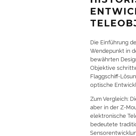
ENTWIC
TELEOB
Die Einführung d
Wendepunkt in de
bewährten Designs
Objektive schritt
Flaggschiff-Lösun
optische Entwick
Zum Vergleich: Di
aber in der Z-Mo
elektronische Tel
bedeutete traditi
Sensorentwicklung