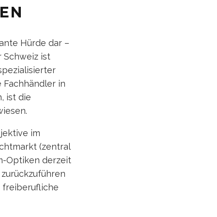
REN
ikante Hürde dar –
r Schweiz ist
ezialisierter
 Fachhändler in
ist die
wiesen.
jektive im
chtmarkt (zentral
m-Optiken derzeit
 zurückzuführen
 freiberufliche