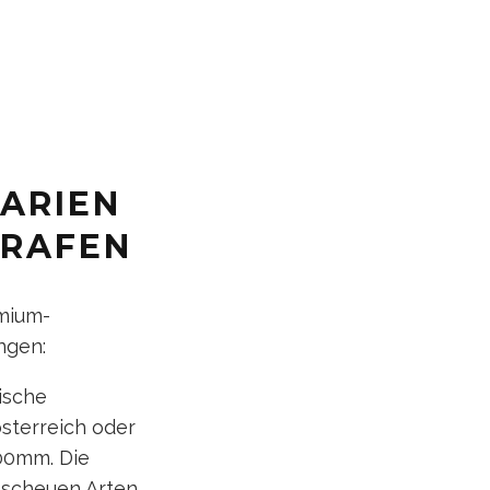
ARIEN
GRAFEN
emium-
ngen:
ische
sterreich oder
00mm. Die
 scheuen Arten