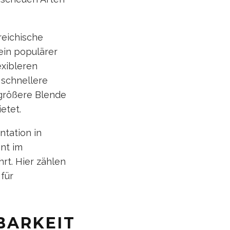
eichische
ein populärer
exibleren
 schnellere
größere Blende
etet.
tation in
nt im
rt. Hier zählen
 für
BARKEIT