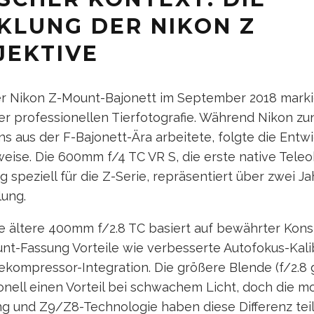
KLUNG DER NIKON Z
JEKTIVE
er Nikon Z-Mount-Bajonett im September 2018 marki
r professionellen Tierfotografie. Während Nikon zu
 aus der F-Bajonett-Ära arbeitete, folgte die Entwi
weise. Die 600mm f/4 TC VR S, die erste native Teleo
g speziell für die Z-Serie, repräsentiert über zwei J
lung.
e ältere 400mm f/2.8 TC basiert auf bewährter Konst
unt-Fassung Vorteile wie verbesserte Autofokus-Kali
ekompressor-Integration. Die größere Blende (f/2.8
onell einen Vorteil bei schwachem Licht, doch die 
 und Z9/Z8-Technologie haben diese Differenz teilw