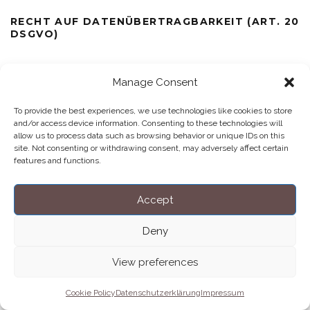
RECHT AUF DATENÜBERTRAGBARKEIT (ART. 20
DSGVO)
In bestimmten Fällen, die in Art. 20 DSGVO im Einzelnen
Manage Consent
aufgeführt werden, haben Sie das Recht, die Sie betreffenden
personenbezogenen Daten in einem strukturierten, gängigen
To provide the best experiences, we use technologies like cookies to store
und maschinenlesbaren Format zu erhalten bzw. die
and/or access device information. Consenting to these technologies will
Übermittlung dieser Daten an einen Dritten zu verlangen.
allow us to process data such as browsing behavior or unique IDs on this
site. Not consenting or withdrawing consent, may adversely affect certain
features and functions.
WIDERSPRUCHSRECHT (ART. 21 DSGVO)
Werden Daten auf Grundlage von Art. 6 Abs. 1 lit. f erhoben
Accept
(Datenverarbeitung zur Wahrung berechtigter Interessen), steht
Ihnen das Recht zu, aus Gründen, die sich aus Ihrer besonderen
Deny
Situation ergeben, jederzeit gegen die Verarbeitung
Widerspruch einzulegen. Wir verarbeiten die
View preferences
personenbezogenen Daten dann nicht mehr, es sei denn, es
liegen nachweisbar zwingende schutzwürdige Gründe für die
Cookie Policy
Datenschutzerklärung
Impressum
Verarbeitung vor, die die Interessen, Rechte und Freiheiten der