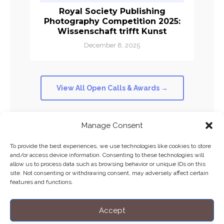
Royal Society Publishing
Photography Competition 2025:
Wissenschaft trifft Kunst
December 8, 2025
View All Open Calls & Awards →
Manage Consent
To provide the best experiences, we use technologies like cookies to store
and/or access device information. Consenting to these technologies will
allow us to process data such as browsing behavior or unique IDs on this
Home
Datenschutzerklärung
Impressum
Cookie Policy (EU)
site. Not consenting or withdrawing consent, may adversely affect certain
features and functions.
Copyright © Blendo 2026 . Vorarlberg,
Österreich
Accept