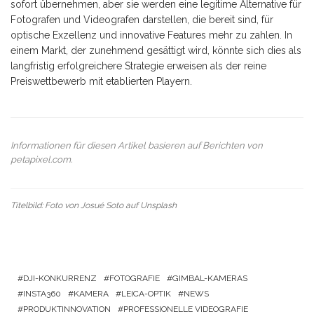
sofort übernehmen, aber sie werden eine legitime Alternative für
Fotografen und Videografen darstellen, die bereit sind, für
optische Exzellenz und innovative Features mehr zu zahlen. In
einem Markt, der zunehmend gesättigt wird, könnte sich dies als
langfristig erfolgreichere Strategie erweisen als der reine
Preiswettbewerb mit etablierten Playern.
Informationen für diesen Artikel basieren auf Berichten von
petapixel.com
.
Titelbild: Foto von
Josué Soto
auf
Unsplash
DJI-KONKURRENZ
FOTOGRAFIE
GIMBAL-KAMERAS
INSTA360
KAMERA
LEICA-OPTIK
NEWS
PRODUKTINNOVATION
PROFESSIONELLE VIDEOGRAFIE