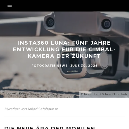
INSTA360 LUNA: FÜNF JAHRE
ENTWICKLUNG FÜR DIE GIMBAL-
KAMERA DER ZUKUNFT
FOTOGRAFIE NEWS
·
JUNE 30, 2026
Foto von
Josué Soto
auf
Unsplash
Kuratiert von
Milad Safabakhsh
DIE NEUE ÄRA DER MOBILEN