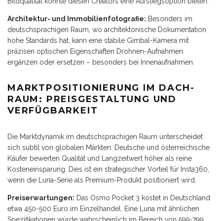
Bildqualität könnte diesen Creators eine Aufstiegsoption bieten.
Architektur- und Immobilienfotografie:
Besonders im
deutschsprachigen Raum, wo architektonische Dokumentation
hohe Standards hat, kann eine stabile Gimbal-Kamera mit
präzisen optischen Eigenschaften Drohnen-Aufnahmen
ergänzen oder ersetzen – besonders bei Innenaufnahmen.
MARKTPOSITIONIERUNG IM DACH-
RAUM: PREISGESTALTUNG UND
VERFÜGBARKEIT
Die Marktdynamik im deutschsprachigen Raum unterscheidet
sich subtil von globalen Märkten. Deutsche und österreichische
Käufer bewerten Qualität und Langzeitwert höher als reine
Kosteneinsparung. Dies ist ein strategischer Vorteil für Insta360,
wenn die Luna-Serie als Premium-Produkt positioniert wird.
Preiserwartungen:
Das Osmo Pocket 3 kostet in Deutschland
etwa 450-500 Euro im Einzelhandel. Eine Luna mit ähnlichen
Spezifikationen würde wahrscheinlich im Bereich von 599-799