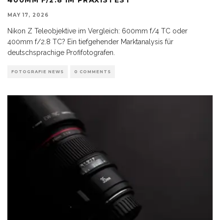
MAY 17, 2026
Nikon Z Teleobjektive im Vergleich: 600mm f/4 TC oder
400mm f/2.8 TC? Ein tiefgehender Marktanalysis für
deutschsprachige Profifotografen.
FOTOGRAFIE NEWS
0 COMMENTS