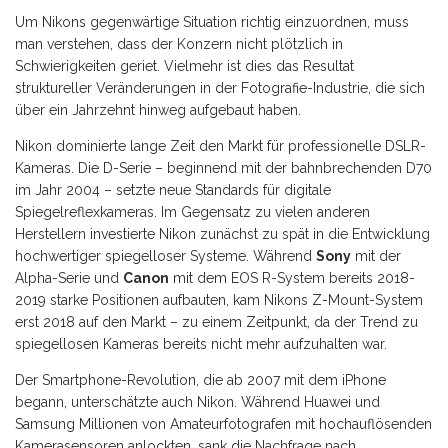
Um Nikons gegenwärtige Situation richtig einzuordnen, muss
man verstehen, dass der Konzern nicht plötzlich in
Schwierigkeiten geriet. Vielmehr ist dies das Resultat
struktureller Veränderungen in der Fotografie-Industrie, die sich
über ein Jahrzehnt hinweg aufgebaut haben.
Nikon dominierte lange Zeit den Markt für professionelle DSLR-
Kameras. Die D-Serie – beginnend mit der bahnbrechenden D70
im Jahr 2004 – setzte neue Standards für digitale
Spiegelreflexkameras. Im Gegensatz zu vielen anderen
Herstellern investierte Nikon zunächst zu spät in die Entwicklung
hochwertiger spiegelloser Systeme. Während
Sony
mit der
Alpha-Serie und
Canon
mit dem EOS R-System bereits 2018-
2019 starke Positionen aufbauten, kam Nikons Z-Mount-System
erst 2018 auf den Markt – zu einem Zeitpunkt, da der Trend zu
spiegellosen Kameras bereits nicht mehr aufzuhalten war.
Der Smartphone-Revolution, die ab 2007 mit dem iPhone
begann, unterschätzte auch Nikon. Während Huawei und
Samsung Millionen von Amateurfotografen mit hochauflösenden
Kamerasensoren anlockten, sank die Nachfrage nach