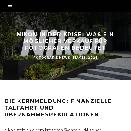
NIKON IN DER KRISE: WAS EIN
MÖGLICHER VERKAUF FÜR
FOTOGRAFEN BEDEUTET
FOTOGRAFIE NEWS
·
MAY 16, 2026
DIE KERNMELDUNG: FINANZIELLE
TALFAHRT UND
ÜBERNAHMESPEKULATIONEN
Nikon steht an einem kritischen Wendepunkt seiner