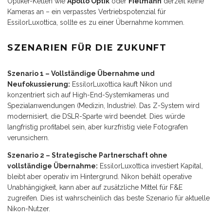
Optiker-Ketten wie
Apollo Optik
oder
Fielmann
derzeit keine
Kameras an – ein verpasstes Vertriebspotenzial für
EssilorLuxottica, sollte es zu einer Übernahme kommen.
SZENARIEN FÜR DIE ZUKUNFT
Szenario 1 – Vollständige Übernahme und
Neufokussierung:
EssilorLuxottica kauft Nikon und
konzentriert sich auf High-End-Systemkameras und
Spezialanwendungen (Medizin, Industrie). Das Z-System wird
modernisiert, die DSLR-Sparte wird beendet. Dies würde
langfristig profitabel sein, aber kurzfristig viele Fotografen
verunsichern.
Szenario 2 – Strategische Partnerschaft ohne
vollständige Übernahme:
EssilorLuxottica investiert Kapital,
bleibt aber operativ im Hintergrund. Nikon behält operative
Unabhängigkeit, kann aber auf zusätzliche Mittel für F&E
zugreifen. Dies ist wahrscheinlich das beste Szenario für aktuelle
Nikon-Nutzer.