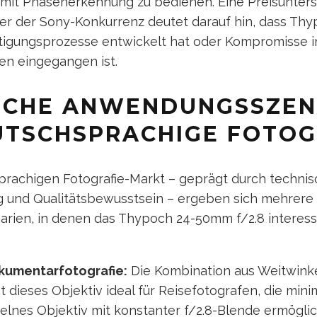
it Phasenerkennung zu bedienen. Eine Preisunters
r der Sony-Konkurrenz deutet darauf hin, dass Th
rtigungsprozesse entwickelt hat oder Kompromisse 
en eingegangen ist.
SCHE ANWENDUNGSSZEN
UTSCHSPRACHIGE FOTO
prachigen Fotografie-Markt – geprägt durch techni
 und Qualitätsbewusstsein – ergeben sich mehrere
ien, in denen das Thypoch 24-50mm f/2.8 interes
kumentarfotografie:
Die Kombination aus Weitwinke
dieses Objektiv ideal für Reisefotografen, die minim
elnes Objektiv mit konstanter f/2.8-Blende ermöglic