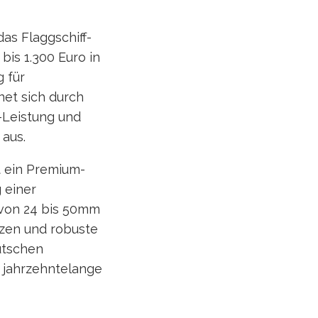
das Flaggschiff-
is 1.300 Euro in
g für
net sich durch
-Leistung und
aus.
t ein Premium-
 einer
 von 24 bis 50mm
nzen und robuste
utschen
 jahrzehntelange