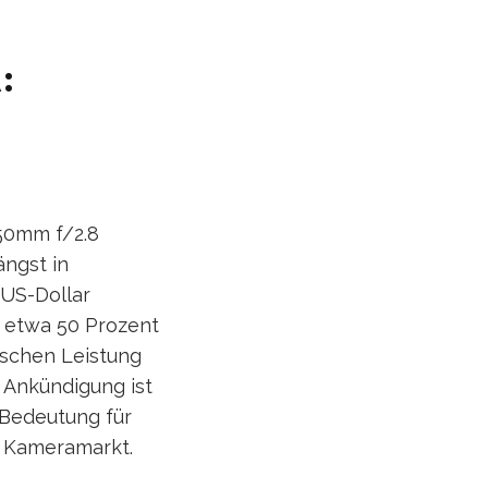
:
-50mm f/2.8
ängst in
 US-Dollar
 etwa 50 Prozent
ischen Leistung
 Ankündigung ist
 Bedeutung für
n Kameramarkt.