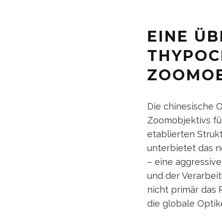
EINE Ü
THYPOC
ZOOMOB
Die chinesische 
Zoomobjektivs für
etablierten Struk
unterbietet das 
– eine aggressive
und der Verarbeit
nicht primär das 
die globale Opti