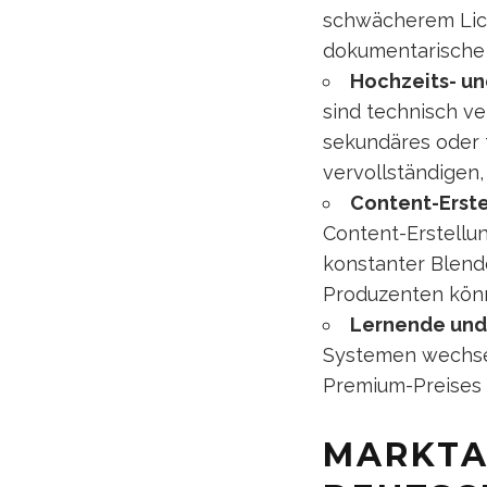
schwächerem Lich
dokumentarische 
Hochzeits- un
sind technisch ve
sekundäres oder t
vervollständigen
Content-Erste
Content-Erstellun
konstanter Blende
Produzenten könnt
Lernende und 
Systemen wechsel
Premium-Preises 
MARKTA