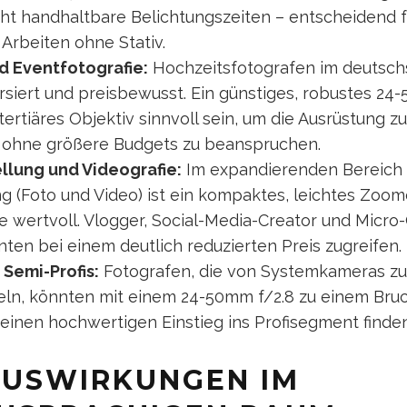
t handhaltbare Belichtungszeiten – entscheidend f
Arbeiten ohne Stativ.
d Eventfotografie:
Hochzeitsfotografen im deutsc
rsiert und preisbewusst. Ein günstiges, robustes 2
ertiäres Objektiv sinnvoll sein, um die Ausrüstung zu
, ohne größere Budgets zu beanspruchen.
llung und Videografie:
Im expandierenden Bereich 
g (Foto und Video) ist ein kompaktes, leichtes Zoom
 wertvoll. Vlogger, Social-Media-Creator und Micro
en bei einem deutlich reduzierten Preis zugreifen.
Semi-Profis:
Fotografen, die von Systemkameras zu
n, könnten mit einem 24-50mm f/2.8 zu einem Bruc
einen hochwertigen Einstieg ins Profisegment finden
USWIRKUNGEN IM