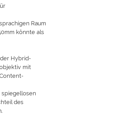
ür
hsprachigen Raum
4-50mm könnte als
der Hybrid-
objektiv mit
-Content-
 spiegellosen
hteil des
.