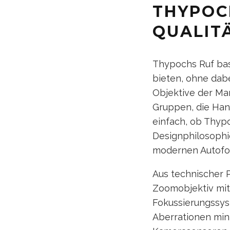
THYPOC
QUALIT
Thypochs Ruf bas
bieten, ohne dabe
Objektive der Ma
Gruppen, die Hand
einfach, ob Thypo
Designphilosoph
modernen Autofo
Aus technischer P
Zoomobjektiv mit
Fokussierungssys
Aberrationen min