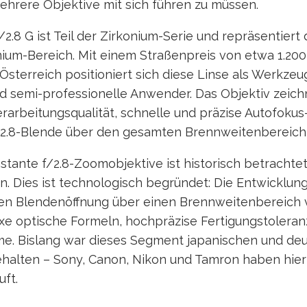
hrere Objektive mit sich führen zu müssen.
.8 G ist Teil der Zirkonium-Serie und repräsentiert 
um-Bereich. Mit einem Straßenpreis von etwa 1.200 b
sterreich positioniert sich diese Linse als Werkzeu
d semi-professionelle Anwender. Das Objektiv zeich
rarbeitungsqualität, schnelle und präzise Autofokus
/2.8-Blende über den gesamten Brennweitenbereich 
stante f/2.8-Zoomobjektive ist historisch betrachte
 Dies ist technologisch begründet: Die Entwicklung
en Blendenöffnung über einen Brennweitenbereich
xe optische Formeln, hochpräzise Fertigungstolera
e. Bislang war dieses Segment japanischen und de
ehalten – Sony, Canon, Nikon und Tamron haben hier
ft.