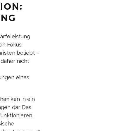
ION:
UNG
ärfeleistung
len Fokus-
isten beliebt –
 daher nicht
ungen eines
haniken in ein
gen dar. Das
unktionieren,
sische