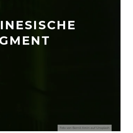
HINESISCHE
EGMENT
Foto von
Bornil Amin
auf
Unsplash