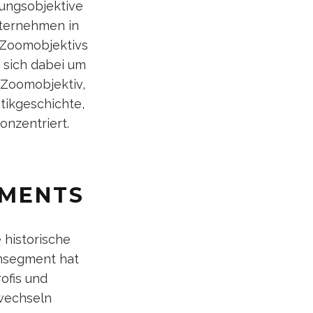
ungsobjektive
Unternehmen in
s-Zoomobjektivs
 sich dabei um
-Zoomobjektiv,
tikgeschichte,
onzentriert.
GMENTS
 historische
nsegment hat
ofis und
 wechseln