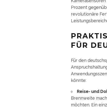
Kamerasensoren m
Prozent gegenübe
revolutionäre Fe
Leistungsbereich
PRAKTI
FÜR DE
Für den deutschs
Anspruchshaltung
Anwendungsszenar
könnte:
Reise- und Do
Brennweite macht 
möchten. Ein einz