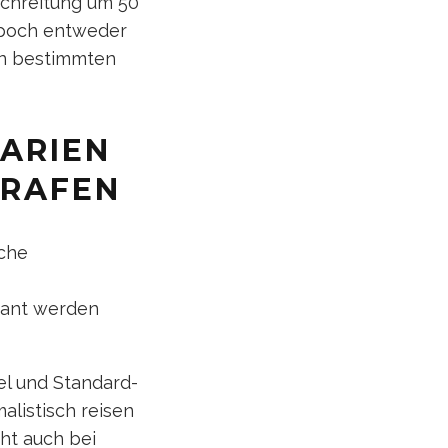
chreitung um 50
ypoch entweder
in bestimmten
ARIEN
GRAFEN
sche
sant werden
l und Standard-
alistisch reisen
ht auch bei