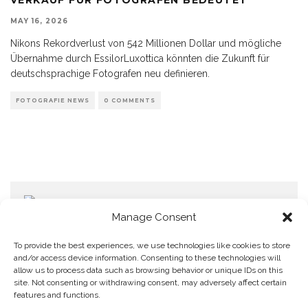
MAY 16, 2026
Nikons Rekordverlust von 542 Millionen Dollar und mögliche
Übernahme durch EssilorLuxottica könnten die Zukunft für
deutschsprachige Fotografen neu definieren.
FOTOGRAFIE NEWS
0 COMMENTS
Manage Consent
To provide the best experiences, we use technologies like cookies to store
and/or access device information. Consenting to these technologies will
allow us to process data such as browsing behavior or unique IDs on this
Home
Datenschutzerklärung
Impressum
Cookie Policy (EU)
site. Not consenting or withdrawing consent, may adversely affect certain
features and functions.
Copyright © Blendo 2026 . Vorarlberg,