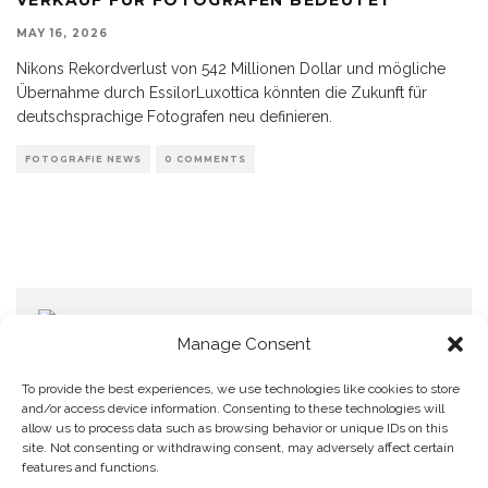
MAY 16, 2026
Nikons Rekordverlust von 542 Millionen Dollar und mögliche
Übernahme durch EssilorLuxottica könnten die Zukunft für
deutschsprachige Fotografen neu definieren.
FOTOGRAFIE NEWS
0 COMMENTS
Manage Consent
To provide the best experiences, we use technologies like cookies to store
and/or access device information. Consenting to these technologies will
allow us to process data such as browsing behavior or unique IDs on this
Home
Datenschutzerklärung
Impressum
Cookie Policy (EU)
site. Not consenting or withdrawing consent, may adversely affect certain
features and functions.
Copyright © Blendo 2026 . Vorarlberg,