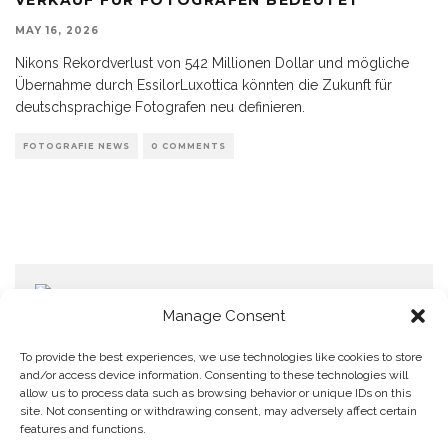
MAY 16, 2026
Nikons Rekordverlust von 542 Millionen Dollar und mögliche
Übernahme durch EssilorLuxottica könnten die Zukunft für
deutschsprachige Fotografen neu definieren.
FOTOGRAFIE NEWS
0 COMMENTS
Manage Consent
To provide the best experiences, we use technologies like cookies to store
and/or access device information. Consenting to these technologies will
allow us to process data such as browsing behavior or unique IDs on this
Home
Datenschutzerklärung
Impressum
Cookie Policy (EU)
site. Not consenting or withdrawing consent, may adversely affect certain
features and functions.
Copyright © Blendo 2026 . Vorarlberg,