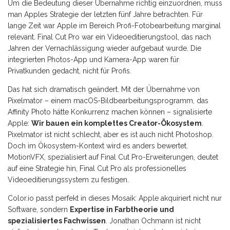
Um die Bedeutung dieser Übernahme richtig einzuordnen, muss
man Apples Strategie der letzten fünf Jahre betrachten. Für
lange Zeit war Apple im Bereich Profi-Fotobearbeitung marginal
relevant. Final Cut Pro war ein Videoeditierungstool, das nach
Jahren der Vernachlässigung wieder aufgebaut wurde. Die
integrierten Photos-App und Kamera-App waren für
Privatkunden gedacht, nicht für Profis.
Das hat sich dramatisch geändert. Mit der Übernahme von
Pixelmator – einem macOS-Bildbearbeitungsprogramm, das
Affinity Photo hätte Konkurrenz machen können – signalisierte
Apple:
Wir bauen ein komplettes Creator-Ökosystem
.
Pixelmator ist nicht schlecht, aber es ist auch nicht Photoshop.
Doch im Ökosystem-Kontext wird es anders bewertet.
MotionVFX, spezialisiert auf Final Cut Pro-Erweiterungen, deutet
auf eine Strategie hin, Final Cut Pro als professionelles
Videoeditierungssystem zu festigen.
Color.io passt perfekt in dieses Mosaik: Apple akquiriert nicht nur
Software, sondern
Expertise in Farbtheorie und
spezialisiertes Fachwissen
. Jonathan Ochmann ist nicht