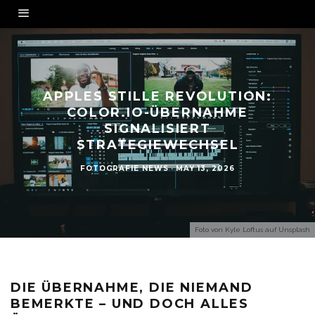
APPLES STILLE REVOLUTION:
COLOR.IO-ÜBERNAHME
SIGNALISIERT
STRATEGIEWECHSEL
FOTOGRAFIE NEWS
·
MAY 13, 2026
Foto von
Kyle Loftus
auf
Unsplash
DIE ÜBERNAHME, DIE NIEMAND
BEMERKTE – UND DOCH ALLES