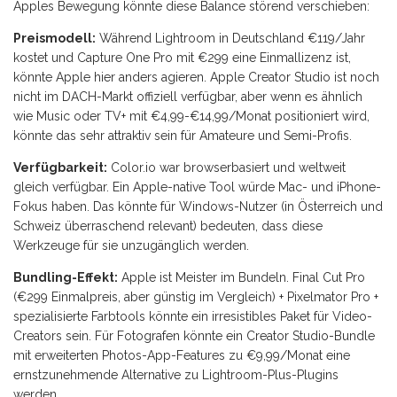
Apples Bewegung könnte diese Balance störend verschieben:
Preismodell:
Während Lightroom in Deutschland €119/Jahr
kostet und Capture One Pro mit €299 eine Einmallizenz ist,
könnte Apple hier anders agieren. Apple Creator Studio ist noch
nicht im DACH-Markt offiziell verfügbar, aber wenn es ähnlich
wie Music oder TV+ mit €4,99-€14,99/Monat positioniert wird,
könnte das sehr attraktiv sein für Amateure und Semi-Profis.
Verfügbarkeit:
Color.io war browserbasiert und weltweit
gleich verfügbar. Ein Apple-native Tool würde Mac- und iPhone-
Fokus haben. Das könnte für Windows-Nutzer (in Österreich und
Schweiz überraschend relevant) bedeuten, dass diese
Werkzeuge für sie unzugänglich werden.
Bundling-Effekt:
Apple ist Meister im Bundeln. Final Cut Pro
(€299 Einmalpreis, aber günstig im Vergleich) + Pixelmator Pro +
spezialisierte Farbtools könnte ein irresistibles Paket für Video-
Creators sein. Für Fotografen könnte ein Creator Studio-Bundle
mit erweiterten Photos-App-Features zu €9,99/Monat eine
ernstzunehmende Alternative zu Lightroom-Plus-Plugins
werden.