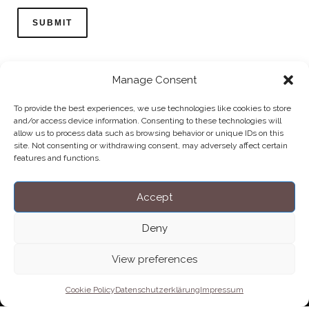
Manage Consent
To provide the best experiences, we use technologies like cookies to store
and/or access device information. Consenting to these technologies will
allow us to process data such as browsing behavior or unique IDs on this
Home
Datenschutzerklärung
Impressum
Cookie Policy (EU)
site. Not consenting or withdrawing consent, may adversely affect certain
features and functions.
Copyright © Blendo 2026 . Vorarlberg,
Österreich
Accept
Deny
View preferences
Cookie Policy
Datenschutzerklärung
Impressum