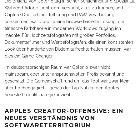
Die Brillanz von Color.io lag in seiner Schlichtheit und Spezialität.
Während Adobe Lightroom versucht, alles zu können, und
Capture One sich auf Tethering und RAW-Verarbeitung
konzentriert, war Color.io eine browserbasierte Lösung, die
filmische Farbtheorie in modernen Workflows zugänglich
machte. Für Hochzeitsfotografen mit großen Portfolios,
Dokumentarfilmer und Werbefotografen, die einen konsistenten
Look über hunderte von Bildern aufrechterhalten mussten, war
dies ein Game-Changer.
Im deutschsprachigen Raum war Color.io zwar nicht
mainstream, aber unter anspruchsvollen Profis bekannt und
geschätzt. Die Gemeinschaft rund um das Tool war zwar klein,
aber hochengagiert – genau der Typ Nutzer, den Apples
neueste Produktstrategie anzieht.
APPLES CREATOR-OFFENSIVE: EIN
NEUES VERSTÄNDNIS VON
SOFTWARETERRITORIUM