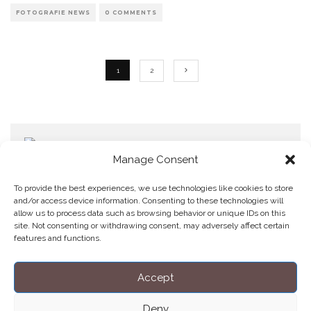
FOTOGRAFIE NEWS
0 COMMENTS
1
2
Manage Consent
To provide the best experiences, we use technologies like cookies to store
and/or access device information. Consenting to these technologies will
allow us to process data such as browsing behavior or unique IDs on this
Home
Datenschutzerklärung
Impressum
Cookie Policy (EU)
site. Not consenting or withdrawing consent, may adversely affect certain
features and functions.
Copyright © Blendo 2026 . Vorarlberg,
Österreich
Accept
Deny