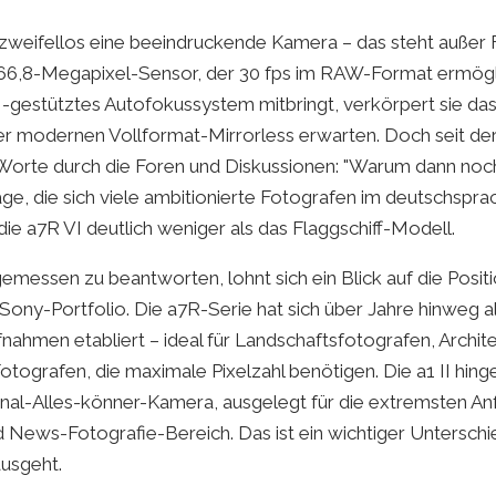
 zweifellos eine beeindruckende Kamera – das steht außer 
66,8-Megapixel-Sensor, der 30 fps im RAW-Format ermögl
I-gestütztes Autofokussystem mitbringt, verkörpert sie das
r modernen Vollformat-Mirrorless erwarten. Doch seit der
Worte durch die Foren und Diskussionen: "Warum dann noch d
age, die sich viele ambitionierte Fotografen im deutschspr
 die a7R VI deutlich weniger als das Flaggschiff-Modell.
messen zu beantworten, lohnt sich ein Blick auf die Positi
ony-Portfolio. Die a7R-Serie hat sich über Jahre hinweg als
ahmen etabliert – ideal für Landschaftsfotografen, Archite
tografen, die maximale Pixelzahl benötigen. Die a1 II hing
onal-Alles-könner-Kamera, ausgelegt für die extremsten A
nd News-Fotografie-Bereich. Das ist ein wichtiger Unterschi
ausgeht.