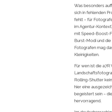
Was besonders auffä
sich in fehlenden P
fehlt – für Fotogra
im Agentur-Kontext)
mit Speed-Boost-Fun
Burst-Modi und die 
Fotografen mag das i
Kleinigkeiten.
Für wen ist die a7R 
Landschaftsfotogra
Rolling-Shutter kei
hier eine ausgezei
begeistert sein – d
hervorragend.