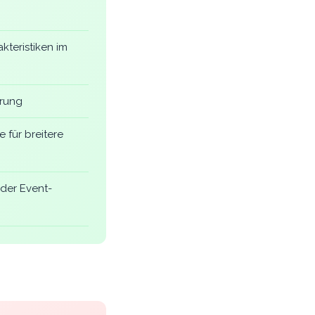
kteristiken im
erung
 für breitere
der Event-