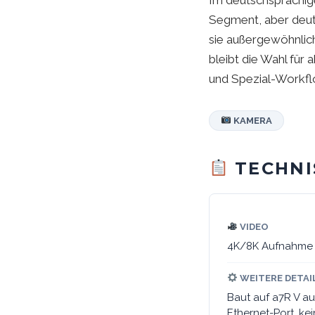
Im deutschsprachige
Segment, aber deutli
sie außergewöhnliche
bleibt die Wahl für
und Spezial-Workflo
KAMERA
TECHNI
VIDEO
4K/8K Aufnahme (
WEITERE DETAI
Baut auf a7R V au
Ethernet-Port, ke