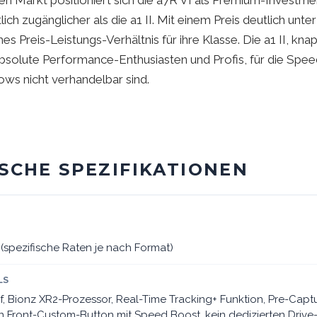
n Markt positioniert sich die a7R VI als Premium-Investm
ch zugänglicher als die a1 II. Mit einem Preis deutlich unte
s Preis-Leistungs-Verhältnis für ihre Klasse. Die a1 II, kna
 absolute Performance-Enthusiasten und Profis, für die Spee
ws nicht verhandelbar sind.
SCHE SPEZIFIKATIONEN
spezifische Raten je nach Format)
LS
f, Bionz XR2-Prozessor, Real-Time Tracking+ Funktion, Pre-Capt
in Front-Custom-Button mit Speed Boost, kein dedizierten Driv