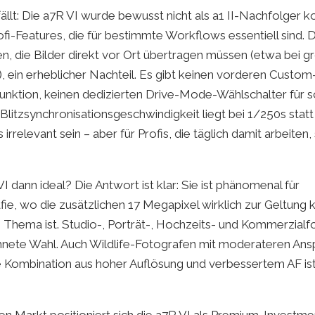
llt: Die a7R VI wurde bewusst nicht als a1 II-Nachfolger ko
rofi-Features, die für bestimmte Workflows essentiell sind.
fen, die Bilder direkt vor Ort übertragen müssen (etwa bei 
, ein erheblicher Nachteil. Es gibt keinen vorderen Custo
ktion, keinen dedizierten Drive-Mode-Wählschalter für sc
Blitzsynchronisationsgeschwindigkeit liegt bei 1/250s statt 
rrelevant sein – aber für Profis, die täglich damit arbeiten,
VI dann ideal? Die Antwort ist klar: Sie ist phänomenal für
fie, wo die zusätzlichen 17 Megapixel wirklich zur Geltun
n Thema ist. Studio-, Porträt-, Hochzeits- und Kommerzialf
chnete Wahl. Auch Wildlife-Fotografen mit moderateren An
ie Kombination aus hoher Auflösung und verbessertem AF ist