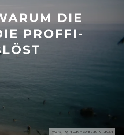
: WARUM DIE
IE PROFFI-
BLÖST
Foto von
John Lord Vicente
auf
Unsplash