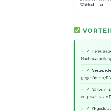
Wählschalter
VORTEI
✓
Herausrage
Nachbearbeitung 
✓
Gestapelte
gegenüber a7R V 
✓
30 fps im 1
anspruchsvolle 
✓
KI-gestütz