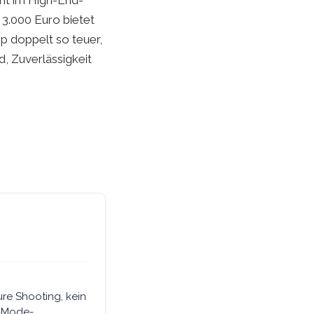
ent im High-End-
r 3.000 Euro bietet
pp doppelt so teuer,
d, Zuverlässigkeit
ure Shooting, kein
e-Mode-