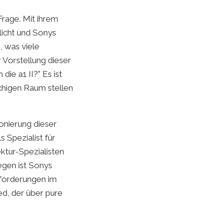
Frage. Mit ihrem
icht und Sonys
, was viele
 Vorstellung dieser
ie a1 II?" Es ist
achigen Raum stellen
onierung dieser
 Spezialist für
ktur-Spezialisten
egen ist Sonys
nforderungen im
ed, der über pure