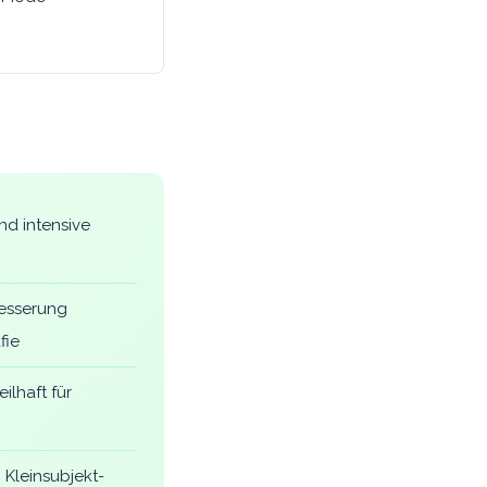
nd intensive
besserung
fie
ilhaft für
 Kleinsubjekt-