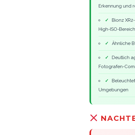
Erkennung und ro
✓
Bionz XR2-
High-ISO-Bereic
✓
Ähnliche B
✓
Deutlich a
Fotografen-Com
✓
Beleuchtet
Umgebungen
NACHTE