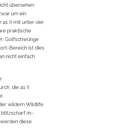
eicht übersehen
 zwar um ein
a1 II mit unter vier
are praktische
er: Golfschwünge
rt-Bereich ist dies
an nicht einfach
r
ch, die a1 II
ei
der wildem Wildlife
blitzscharf-in-
 werden diese