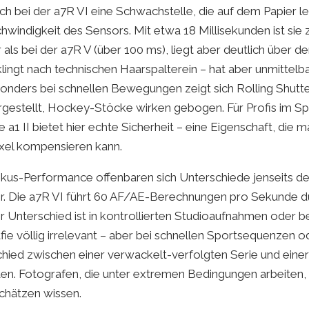
sich bei der a7R VI eine Schwachstelle, die auf dem Papier l
chwindigkeit des Sensors. Mit etwa 18 Millisekunden ist sie
 als bei der a7R V (über 100 ms), liegt aber deutlich über der 
klingt nach technischen Haarspalterein – hat aber unmittelb
nders bei schnellen Bewegungen zeigt sich Rolling Shutt
gestellt, Hockey-Stöcke wirken gebogen. Für Profis im Spo
e a1 II bietet hier echte Sicherheit – eine Eigenschaft, die m
xel kompensieren kann.
okus-Performance offenbaren sich Unterschiede jenseits de
er. Die a7R VI führt 60 AF/AE-Berechnungen pro Sekunde dur
r Unterschied ist in kontrollierten Studioaufnahmen oder b
ie völlig irrelevant – aber bei schnellen Sportsequenzen o
hied zwischen einer verwackelt-verfolgten Serie und einer 
en. Fotografen, die unter extremen Bedingungen arbeiten,
schätzen wissen.