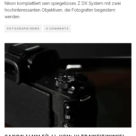
Nikon komplettiert sein spiegelloses Z DX System mit zwei
hochinteressanten Objektiven, die Fotografen begeistern
werden.
FOTOGRAFIE NEWS
0 COMMENTS