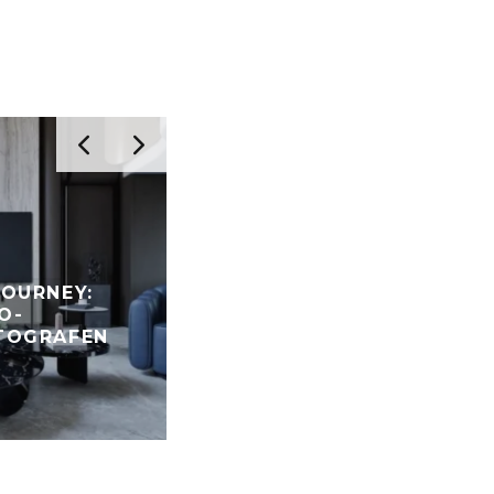
SONY FE 100-400MM F/5.6
JOURNEY:
OSS IM TEST: DAS
O-
VERNÜNFTIGE TELEZOOM 
TOGRAFEN
PREISBEWUSSTE
FOTOGRAFEN?
FOTOGRAFIE REVIEWS