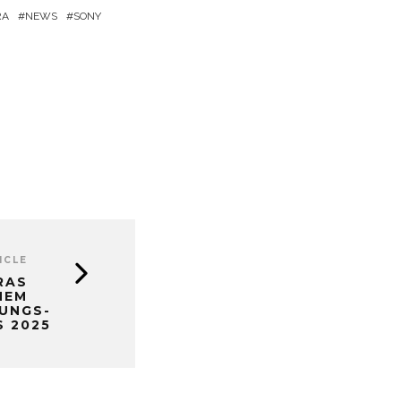
RA
NEWS
SONY
ICLE
RAS
HEM
TUNGS-
S 2025