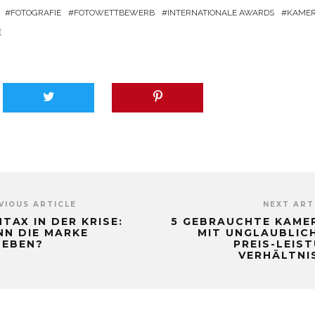
FOTOGRAFIE
FOTOWETTBEWERB
INTERNATIONALE AWARDS
KAME
E
VIOUS ARTICLE
NEXT ART
TAX IN DER KRISE:
5 GEBRAUCHTE KAME
NN DIE MARKE
MIT UNGLAUBLIC
LEBEN?
PREIS-LEIS
VERHÄLTNI