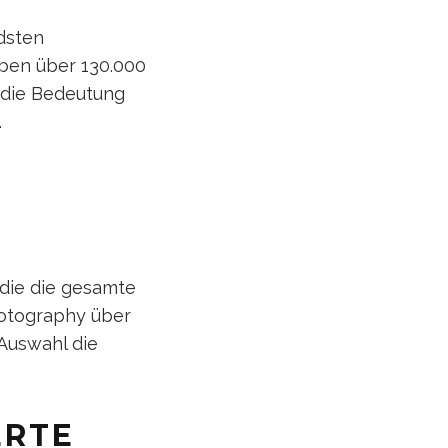
dsten
aben über 130.000
 die Bedeutung
.
die die gesamte
hotography über
Auswahl die
ERTE