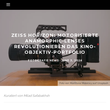
ZEISS HORIZON: MOTORISIERTE
ANAMORPHIC-LENSES
REVOLUTIONIEREN DAS KINO-
OBJEKTIV-PORTFOLIO
FOTOGRAFIE NEWS
·
JUNE 3, 2026
Foto von
Matthew Moloney
auf
Unsplash
Kuratiert von
Milad Safabakhsh