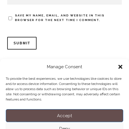
SAVE MY NAME, EMAIL, AND WEBSITE IN THIS
BROWSER FOR THE NEXT TIME I COMMENT.
Manage Consent
To provide the best experiences, we use technologies like cookies to store
and/or access device information. Consenting to these technologies will
allow us to process data such as browsing behavior or unique IDs on this
Home
Datenschutzerklärung
Impressum
Cookie Policy (EU)
site. Not consenting or withdrawing consent, may adversely affect certain
features and functions.
Copyright © Blendo 2026 . Vorarlberg,
Österreich
Accept
Deny