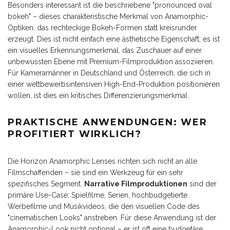
Besonders interessant ist die beschriebene "pronounced oval
bokeh" – dieses charakteristische Merkmal von Anamorphic-
Optiken, das rechteckige Bokeh-Formen statt kreisrunder
erzeugt. Dies ist nicht einfach eine ästhetische Eigenschaft; es ist
ein visuelles Erkennungsmerkmal, das Zuschauer auf einer
unbewussten Ebene mit Premium-Filmproduktion assoziieren.
Für Kameramänner in Deutschland und Österreich, die sich in
einer wettbewerbsintensiven High-End-Produktion positionieren
wollen, ist dies ein kritisches Differenzierungsmerkmal.
PRAKTISCHE ANWENDUNGEN: WER
PROFITIERT WIRKLICH?
Die Horizon Anamorphic Lenses richten sich nicht an alle
Filmschaffenden – sie sind ein Werkzeug für ein sehr
spezifisches Segment.
Narrative Filmproduktionen
sind der
primäre Use-Case: Spielfilme, Serien, hochbudgetierte
Werbefilme und Musikvideos, die den visuellen Code des
"cinematischen Looks" anstreben. Für diese Anwendung ist der
Anamorphic-Look nicht optional – er ist oft eine budgetäre