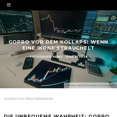
GOPRO VOR DEM KOLLAPS: WENN
EINE IKONE STRAUCHELT
FOTOGRAFIE NEWS
·
JUNE 3, 2026
Foto von
Jakub Żerdzicki
auf
Unsplash
Kuratiert von
Milad Safabakhsh
DIE UNBEQUEME WAHRHEIT: GOPRO