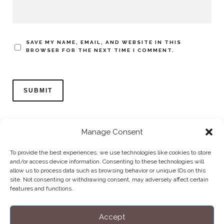
SAVE MY NAME, EMAIL, AND WEBSITE IN THIS
BROWSER FOR THE NEXT TIME I COMMENT.
Manage Consent
To provide the best experiences, we use technologies like cookies to store
and/or access device information. Consenting to these technologies will
allow us to process data such as browsing behavior or unique IDs on this
Home
Datenschutzerklärung
Impressum
Cookie Policy (EU)
site. Not consenting or withdrawing consent, may adversely affect certain
features and functions.
Copyright © Blendo 2026 . Vorarlberg,
Österreich
Accept