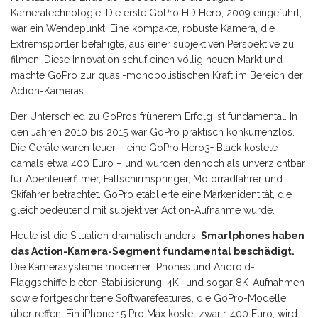
Kameratechnologie. Die erste GoPro HD Hero, 2009 eingeführt,
war ein Wendepunkt: Eine kompakte, robuste Kamera, die
Extremsportler befähigte, aus einer subjektiven Perspektive zu
filmen. Diese Innovation schuf einen völlig neuen Markt und
machte GoPro zur quasi-monopolistischen Kraft im Bereich der
Action-Kameras.
Der Unterschied zu GoPros früherem Erfolg ist fundamental. In
den Jahren 2010 bis 2015 war GoPro praktisch konkurrenzlos.
Die Geräte waren teuer – eine GoPro Hero3+ Black kostete
damals etwa 400 Euro – und wurden dennoch als unverzichtbar
für Abenteuerfilmer, Fallschirmspringer, Motorradfahrer und
Skifahrer betrachtet. GoPro etablierte eine Markenidentität, die
gleichbedeutend mit subjektiver Action-Aufnahme wurde.
Heute ist die Situation dramatisch anders.
Smartphones haben
das Action-Kamera-Segment fundamental beschädigt.
Die Kamerasysteme moderner iPhones und Android-
Flaggschiffe bieten Stabilisierung, 4K- und sogar 8K-Aufnahmen
sowie fortgeschrittene Softwarefeatures, die GoPro-Modelle
übertreffen. Ein iPhone 15 Pro Max kostet zwar 1.400 Euro, wird