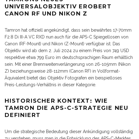
UNIVERSALOBJEKTIV EROBERT
CANON RF UND NIKON Z
Tamron hat offiziell angekündigt, dass sein bewährtes 17-70mm
F2.8 Di III-A VC RXD nun auch für die APS-C Spiegellosen von
Canon (RF-Mount) und Nikon (Z-Mount) verfügbar ist. Das
Objektiv wird ab dem 2. Juli 2024 zu einem Preis von 749 USD
respektive etwa 799 Euro im deutschsprachigen Raum erhältlich
sein. Mit einer Brennweitenverlängerung von 26-105mm (Nikon
Z) beziehungsweise 28-112mm (Canon RF) in Vollformat-
Äquivalent bietet das Objektiv Fotografen ein beispielloses
Preis-Leistungs-Verhältnis in dieser Kategorie.
HISTORISCHER KONTEXT: WIE
TAMRON DIE APS-C-STRATEGIE NEU
DEFINIERT
Um die strategische Bedeutung dieser Ankündigung vollständig
zu verstehen, muss man in die Entwicklung des APS-C-Marktes