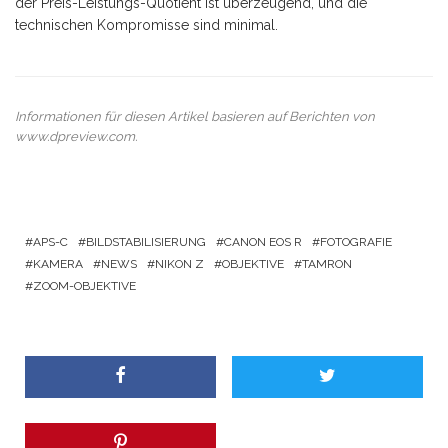
der Preis-Leistungs-Quotient ist überzeugend, und die
technischen Kompromisse sind minimal.
Informationen für diesen Artikel basieren auf Berichten von
www.dpreview.com
.
APS-C
BILDSTABILISIERUNG
CANON EOS R
FOTOGRAFIE
KAMERA
NEWS
NIKON Z
OBJEKTIVE
TAMRON
ZOOM-OBJEKTIVE