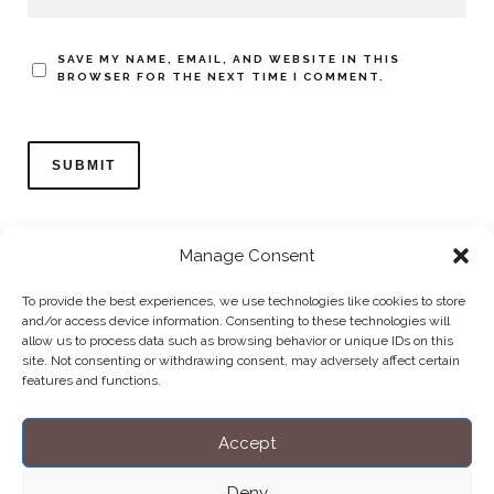
SAVE MY NAME, EMAIL, AND WEBSITE IN THIS
BROWSER FOR THE NEXT TIME I COMMENT.
Manage Consent
To provide the best experiences, we use technologies like cookies to store
and/or access device information. Consenting to these technologies will
allow us to process data such as browsing behavior or unique IDs on this
Home
Datenschutzerklärung
Impressum
Cookie Policy (EU)
site. Not consenting or withdrawing consent, may adversely affect certain
features and functions.
Copyright © Blendo 2026 . Vorarlberg,
Österreich
Accept
Deny