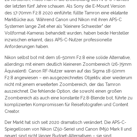
der letzten fünf Jahre schauen. Als Sony die E-Mount Version
des 17-70mm F2.8 2020 einführte, füllte Tamron eine eklatante
Marktlücke aus. Während Canon und Nikon mit ihren APS-C
Systemen lange Zeit eher als "kleinere Schwester" der
Vollformat-Kameras behandelt wurden, haben beide Hersteller
inzwischen erkannt, dass APS-C-Nutzer professionelle
Anforderungen haben.
Nikon selbst bot mit dem 16-50mm F2.8 eine solide Alternative,
allerdings mit einem deutlich kleineren Zoombereich (26-75mm
Äquivalent). Canon RF-Nutzer waren auf das Sigma 18-50mm
F2.8 angewiesen – ein ausgezeichnetes Objektiv, aber wiederum
nicht mit jenem erweiterten Zoombereich, der das Tamron
auszeichnet. Die fehlende Option, die sowohl einen großen
Zoombereich als auch eine konstante F2.8-Blende bot, führte zu
komplizierten Kompromissen für Reisefotografen und Content
Creator.
Der Markt hat sich seit 2020 dramatisch verändert. Die APS-C-
Spiegellosen von Nikon (Z50-Serie) und Canon (M50 Mark II und
neuer) sind nicht länger Budget-Alternativen – sie sind