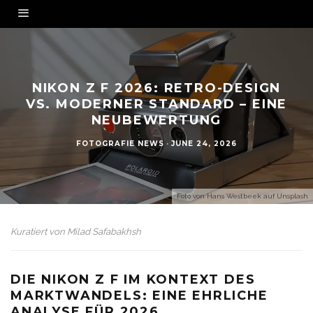
NIKON Z F 2026: RETRO-DESIGN
VS. MODERNER STANDARD – EINE
NEUBEWERTUNG
FOTOGRAFIE NEWS
·
JUNE 24, 2026
Foto von
Hans Westbeek
auf
Unsplash
Kuratiert von
Milad Safabakhsh
DIE NIKON Z F IM KONTEXT DES
MARKTWANDELS: EINE EHRLICHE
ANALYSE FÜR 2026