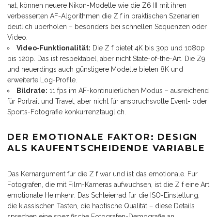
hat, können neuere Nikon-Modelle wie die Z6 III mit ihren
verbesserten AF-Algorithmen die Z f in praktischen Szenarien
deutlich überholen – besonders bei schnellen Sequenzen oder
Video.
Video-Funktionalität:
Die Z f bietet 4K bis 30p und 1080p
bis 120p. Das ist respektabel, aber nicht State-of-the-Art. Die Z9
und neuerdings auch günstigere Modelle bieten 8K und
erweiterte Log-Profile.
Bildrate:
11 fps im AF-kontinuierlichen Modus – ausreichend
für Portrait und Travel, aber nicht für anspruchsvolle Event- oder
Sports-Fotografie konkurrenztauglich.
DER EMOTIONALE FAKTOR: DESIGN
ALS KAUFENTSCHEIDENDE VARIABLE
Das Kernargument für die Z f war und ist das emotionale. Für
Fotografen, die mit Film-Kameras aufwuchsen, ist die Z f eine Art
emotionale Heimkehr. Das Schleierrad für die ISO-Einstellung,
die klassischen Tasten, die haptische Qualität – diese Details
sprechen eine spezifische Fotografen-Demografie an.