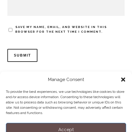
SAVE MY NAME, EMAIL, AND WEBSITE IN THIS
BROWSER FOR THE NEXT TIME I COMMENT.
Manage Consent
To provide the best experiences, we use technologies like cookies to store
and/or access device information. Consenting to these technologies will
allow us to process data such as browsing behavior or unique IDs on this
Home
Datenschutzerklärung
Impressum
Cookie Policy (EU)
site. Not consenting or withdrawing consent, may adversely affect certain
features and functions.
Copyright © Blendo 2026 . Vorarlberg,
Österreich
Accept