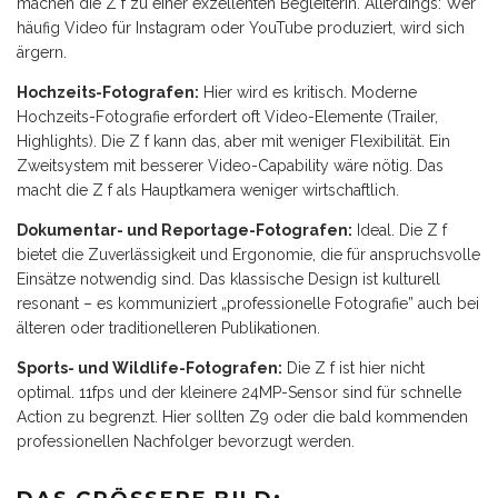
machen die Z f zu einer exzellenten Begleiterin. Allerdings: Wer
häufig Video für Instagram oder YouTube produziert, wird sich
ärgern.
Hochzeits-Fotografen:
Hier wird es kritisch. Moderne
Hochzeits-Fotografie erfordert oft Video-Elemente (Trailer,
Highlights). Die Z f kann das, aber mit weniger Flexibilität. Ein
Zweitsystem mit besserer Video-Capability wäre nötig. Das
macht die Z f als Hauptkamera weniger wirtschaftlich.
Dokumentar- und Reportage-Fotografen:
Ideal. Die Z f
bietet die Zuverlässigkeit und Ergonomie, die für anspruchsvolle
Einsätze notwendig sind. Das klassische Design ist kulturell
resonant – es kommuniziert „professionelle Fotografie” auch bei
älteren oder traditionelleren Publikationen.
Sports- und Wildlife-Fotografen:
Die Z f ist hier nicht
optimal. 11fps und der kleinere 24MP-Sensor sind für schnelle
Action zu begrenzt. Hier sollten Z9 oder die bald kommenden
professionellen Nachfolger bevorzugt werden.