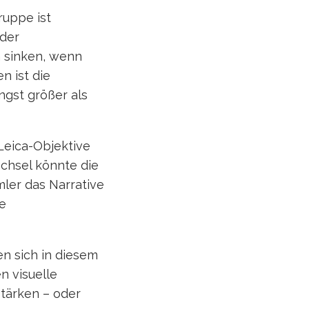
uppe ist
 der
n sinken, wenn
n ist die
gst größer als
Leica-Objektive
chsel könnte die
mler das Narrative
he
n sich in diesem
n visuelle
stärken – oder