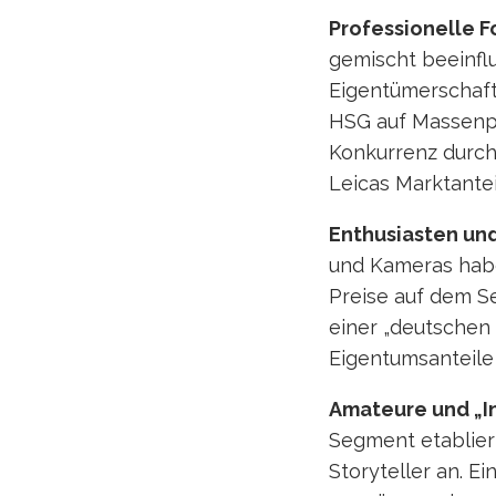
Professionelle F
gemischt beeinflu
Eigentümerschaft
HSG auf Massenpro
Konkurrenz durch
Leicas Marktantei
Enthusiasten un
und Kameras habe
Preise auf dem Se
einer „deutschen
Eigentumsanteile
Amateure und „I
Segment etablier
Storyteller an. E