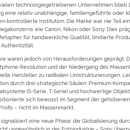
vielen technologiegetriebenen Unternehmen blieb 
 eine relativ unabhängige, familiengeführte oder k
-kontrollierte Institution. Die Marke war nie Teil ei
egakonzerns wie Canon, Nikon oder Sony. Dies prägte
Metapher für handwerkliche Qualität, limitierte Pro
Authentizität.
ahre waren jedoch von Herausforderungen geprägt. De
rtphone-Revolution und der Niedergang des Masse
elle Hersteller zu radikalen Umstrukturierungen. Lei
tion durch drei strategische Säulen: Premium-Komp
nalsysteme (S-Serie, T-Serie) und hochwertige Objekt
itionierte sich bewusst im Segment der gehobene
rofis – nicht im Massenmarkt.
signalisiert eine neue Phase: die Globalisierung durc
 nicht ungewöhnlich in der Fotoindustrie – Sony über