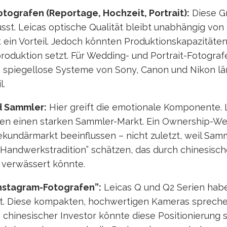
otografen (Reportage, Hochzeit, Portrait):
Diese Gr
sst. Leicas optische Qualität bleibt unabhängig von
 ein Vorteil. Jedoch könnten Produktionskapazitäte
duktion setzt. Für Wedding- und Portrait-Fotografe
 spiegellose Systeme von Sony, Canon und Nikon län
l.
d Sammler:
Hier greift die emotionale Komponente. 
n einen starken Sammler-Markt. Ein Ownership-We
kundärmarkt beeinflussen – nicht zuletzt, weil Sam
 Handwerkstradition” schätzen, das durch chinesisc
 verwässert könnte.
nstagram-Fotografen”:
Leicas Q und Q2 Serien habe
t. Diese kompakten, hochwertigen Kameras spreche
in chinesischer Investor könnte diese Positionierung 