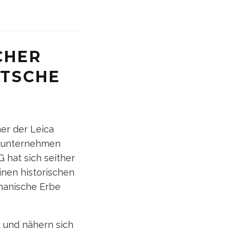
CHER
UTSCHE
mer der Leica
tounternehmen
 hat sich seither
inen historischen
chanische Erbe
t und nähern sich