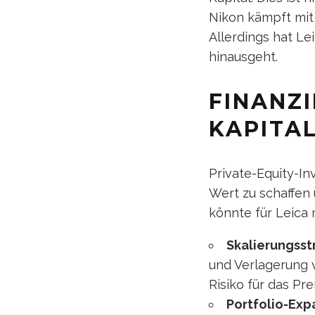
Nikon kämpft mit 
Allerdings hat Le
hinausgeht.
FINANZ
KAPITA
Private-Equity-I
Wert zu schaffen 
könnte für Leica
Skalierungsst
und Verlagerung v
Risiko für das P
Portfolio-Exp