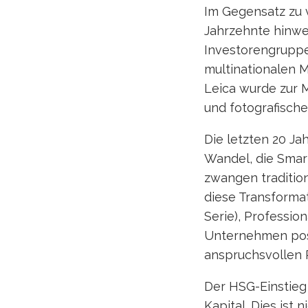
Im Gegensatz zu 
Jahrzehnte hinweg
Investorengruppen
multinationalen M
Leica wurde zur 
und fotografische 
Die letzten 20 J
Wandel, die Sma
zwangen tradition
diese Transforma
Serie), Professio
Unternehmen pos
anspruchsvollen P
Der HSG-Einstieg 
Kapital. Dies ist