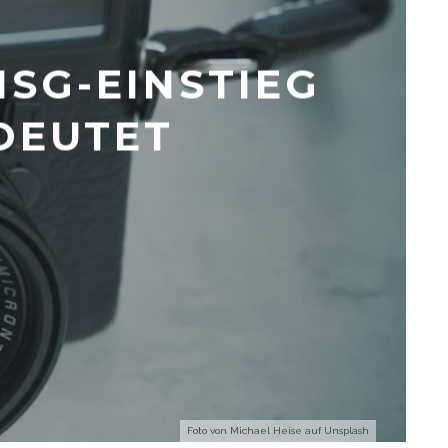
SG-EINSTIEG
DEUTET
Foto von
Michael Heise
auf
Unsplash