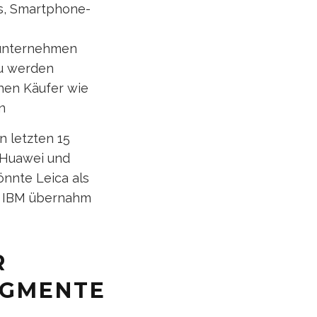
as, Smartphone-
unternehmen
zu werden
hen Käufer wie
n
n letzten 15
 Huawei und
nnte Leica als
vo IBM übernahm
R
EGMENTE