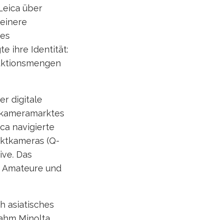
Leica über
leinere
nes
 ihre Identität:
duktionsmengen
r digitale
nkameramarktes
ca navigierte
aktkameras (Q-
ive. Das
n Amateure und
h asiatisches
nahm Minolta,