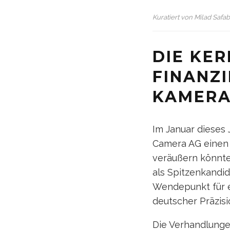
Kuratiert von
Milad Safa
DIE KER
FINANZ
KAMERA
Im Januar dieses 
Camera AG einen
veräußern könnte
als Spitzenkandid
Wendepunkt für e
deutscher Präzisi
Die Verhandlungen