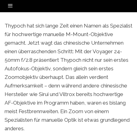
F/2.8 IM TEST: DAS ERSTE AF-
Thypoch Voyager 24-50mm f/2.8: Das erste AF-Zoom der Chinesen überzeugt mit
Kompaktheit und Preis – dafür sind Fokus-Tempo und 50mm-Qualität bei Offenblende
ZOOM DER CHINESEN –
die Schwachstellen.
SCHNÄPPCHEN ODER
KOMPROMISS?
Thypoch hat sich lange Zeit einen Namen als Spezialist
FOTOGRAFIE REVIEWS
·
MAY 29, 2026
für hochwertige manuelle M-Mount-Objektive
gemacht. Jetzt wagt das chinesische Unternehmen
einen überraschenden Schritt: Mit der Voyager 24-
50mm f/2.8 präsentiert Thypoch nicht nur sein erstes
Autofokus-Objektiv, sondern gleich sein erstes
Zoomobjektiv überhaupt. Das allein verdient
Aufmerksamkeit – denn während andere chinesische
Hersteller wie Sirui und Viltrox bereits hochwertige
AF-Objektive im Programm haben, waren es bislang
meist Festbrennweiten. Ein Zoom von einem
Spezialisten für manuelle Optik ist etwas grundlegend
anderes.