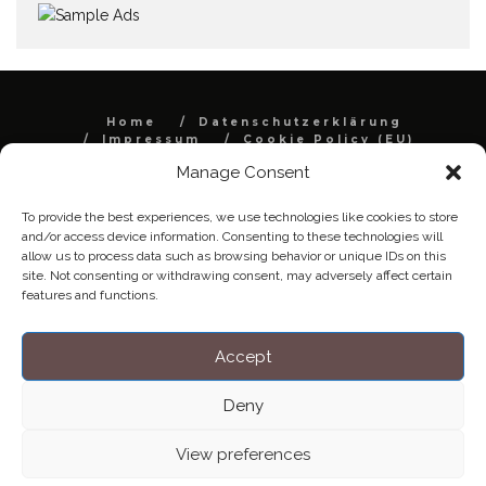
Home
Datenschutzerklärung
Impressum
Cookie Policy (EU)
Manage Consent
Copyright © Blendo 2026 . Vorarlberg,
Österreich
To provide the best experiences, we use technologies like cookies to store
and/or access device information. Consenting to these technologies will
allow us to process data such as browsing behavior or unique IDs on this
site. Not consenting or withdrawing consent, may adversely affect certain
features and functions.
Accept
Deny
View preferences