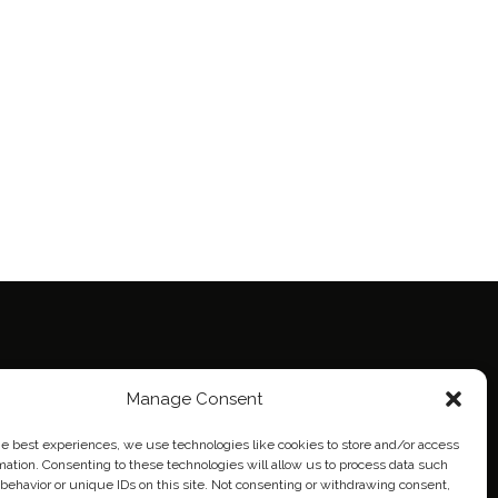
Manage Consent
ie Policy (EU)
eich
he best experiences, we use technologies like cookies to store and/or access
mation. Consenting to these technologies will allow us to process data such
behavior or unique IDs on this site. Not consenting or withdrawing consent,