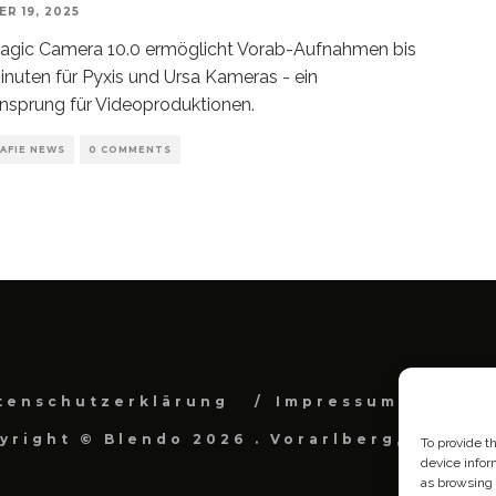
R 19, 2025
agic Camera 10.0 ermöglicht Vorab-Aufnahmen bis
inuten für Pyxis und Ursa Kameras - ein
sprung für Videoproduktionen.
AFIE NEWS
0 COMMENTS
tenschutzerklärung
Impressum
Cook
yright © Blendo 2026 . Vorarlberg, Österr
To provide t
device infor
as browsing 