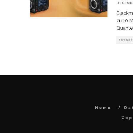
DECEMBE
Blackm
zu 10 M
Quanten
FOTOGR
Home
Da
Cop