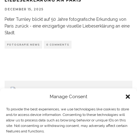
DECEMBER 15, 2025
Peter Turnley blickt auf 50 Jahre fotografische Erkundung von
Paris zurück - eine einzigartige visuelle Liebeserklärung an eine
Stadt.
FOTOGRAFIE NEWS
0 COMMENTS
Manage Consent
To provide the best experiences, we use technologies like cookies to store
and/or access device information. Consenting to these technologies will
allow us to process data such as browsing behavior or unique IDs on this
Home
Datenschutzerklärung
Impressum
Cookie Policy (EU)
site. Not consenting or withdrawing consent, may adversely affect certain
features and functions.
Copyright © Blendo 2026 . Vorarlberg,