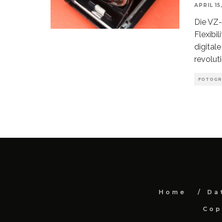
APRIL 15
Die VZ-
Flexibil
digital
revolut
FOTOGR
Home
Da
Cop