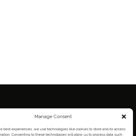
Manage Consent
ie Policy (EU)
eich
he best experiences, we use technologies like cookies to store and/or access
mation. Consenting to these technologies will allow us to process data such