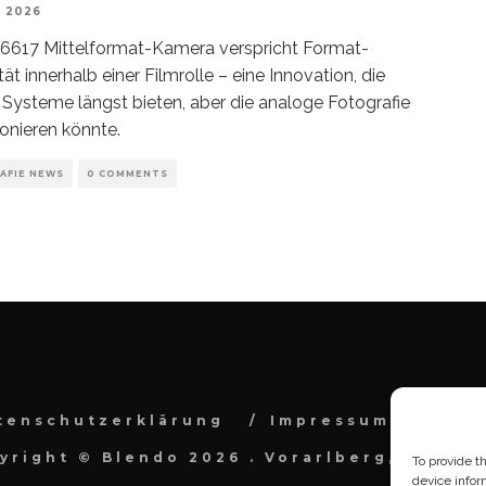
, 2026
6617 Mittelformat-Kamera verspricht Format-
ität innerhalb einer Filmrolle – eine Innovation, die
e Systeme längst bieten, aber die analoge Fotografie
ionieren könnte.
AFIE NEWS
0 COMMENTS
tenschutzerklärung
Impressum
Cook
yright © Blendo 2026 . Vorarlberg, Österr
To provide t
device infor