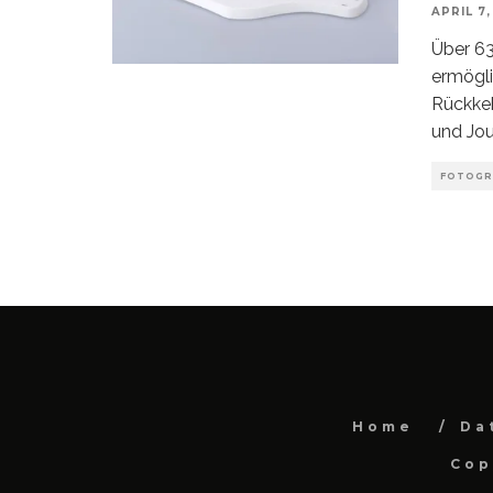
APRIL 7,
Über 63
ermögli
Rückkeh
und Jou
FOTOGR
Home
Da
Cop