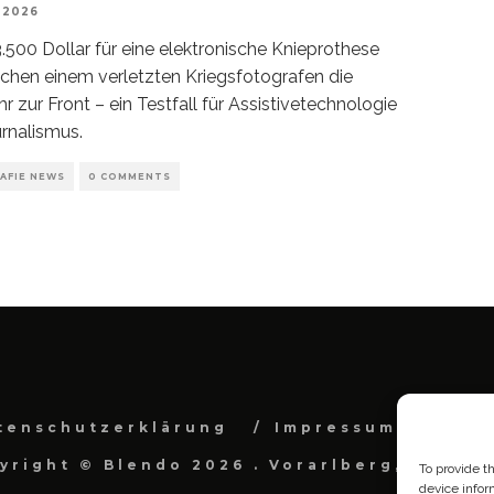
 2026
.500 Dollar für eine elektronische Knieprothese
chen einem verletzten Kriegsfotografen die
r zur Front – ein Testfall für Assistivetechnologie
rnalismus.
AFIE NEWS
0 COMMENTS
tenschutzerklärung
Impressum
Cook
yright © Blendo 2026 . Vorarlberg, Österr
To provide t
device infor