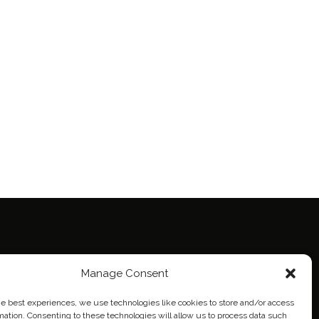
Manage Consent
ie Policy (EU)
eich
he best experiences, we use technologies like cookies to store and/or access
mation. Consenting to these technologies will allow us to process data such