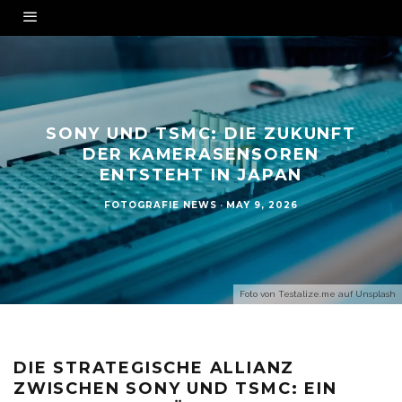
SONY UND TSMC: DIE ZUKUNFT
DER KAMERASENSOREN
ENTSTEHT IN JAPAN
FOTOGRAFIE NEWS
·
MAY 9, 2026
Foto von
Testalize.me
auf
Unsplash
DIE STRATEGISCHE ALLIANZ
ZWISCHEN SONY UND TSMC: EIN