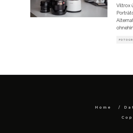
Viltrox
Porträt
Alterna
ohnehin
FOTOGR
Home
Da
Cop