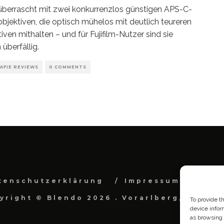
 überrascht mit zwei konkurrenzlos günstigen APS-C-
objektiven, die optisch mühelos mit deutlich teureren
tiven mithalten – und für Fujifilm-Nutzer sind sie
 überfällig.
AFIE REVIEWS
0 COMMENTS
tenschutzerklärung
Impressum
Cook
yright © Blendo 2026 . Vorarlberg, Österr
To provide t
device infor
as browsing 