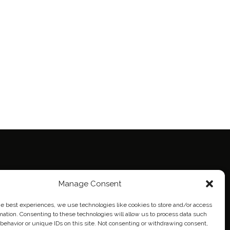
Manage Consent
ie Policy (EU)
eich
he best experiences, we use technologies like cookies to store and/or access
mation. Consenting to these technologies will allow us to process data such
behavior or unique IDs on this site. Not consenting or withdrawing consent,