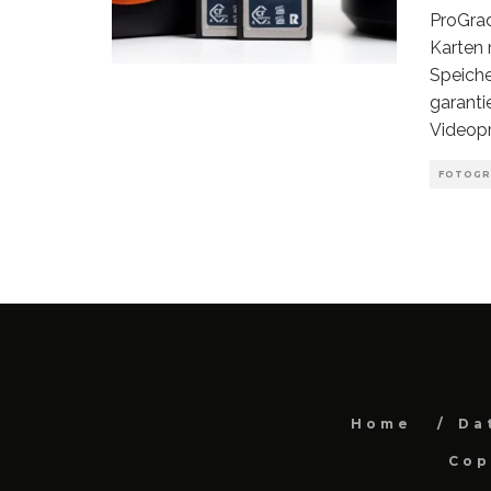
ProGrad
Karten 
Speiche
garanti
Videopr
FOTOGR
Home
Da
Cop