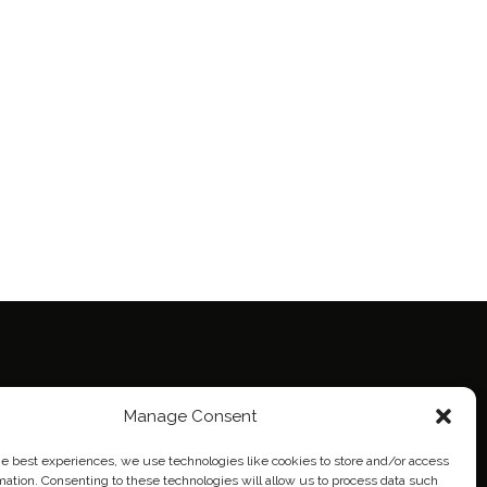
Manage Consent
ie Policy (EU)
eich
he best experiences, we use technologies like cookies to store and/or access
mation. Consenting to these technologies will allow us to process data such