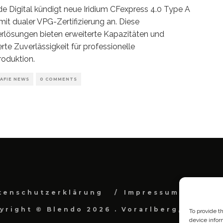
e Digital kündigt neue Iridium CFexpress 4.0 Type A
mit dualer VPG-Zertifizierung an. Diese
rlösungen bieten erweiterte Kapazitäten und
erte Zuverlässigkeit für professionelle
oduktion.
AFIE NEWS
0 COMMENTS
tenschutzerklärung
Impressum
Cook
yright © Blendo 2026 . Vorarlberg, Österr
To provide t
device infor