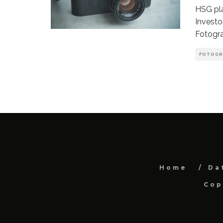
HSG pla
Investo
Fotogra
FOTOGR
Home
Da
Cop