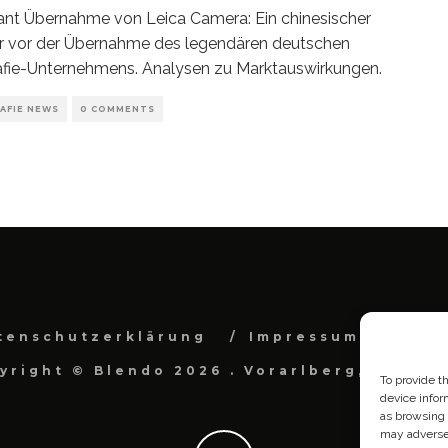
nt Übernahme von Leica Camera: Ein chinesischer
r vor der Übernahme des legendären deutschen
fie-Unternehmens. Analysen zu Marktauswirkungen.
AFIE NEWS
0 COMMENTS
tenschutzerklärung
Impressum
Cook
yright © Blendo 2026 . Vorarlberg, Österr
To provide t
device infor
as browsing 
may adversel