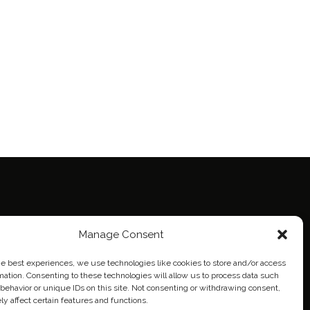
ie Policy (EU)
Manage Consent
eich
he best experiences, we use technologies like cookies to store and/or access
mation. Consenting to these technologies will allow us to process data such
behavior or unique IDs on this site. Not consenting or withdrawing consent,
y affect certain features and functions.