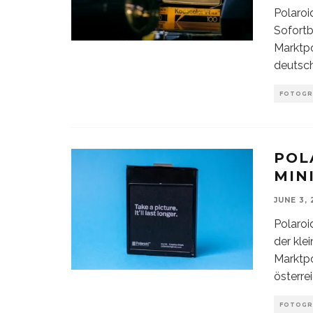
Polaroi
Sofortb
Marktpo
deutsch
FOTOGR
POL
MIN
JUNE 3,
Polaroi
der kle
Marktpo
österre
FOTOGR