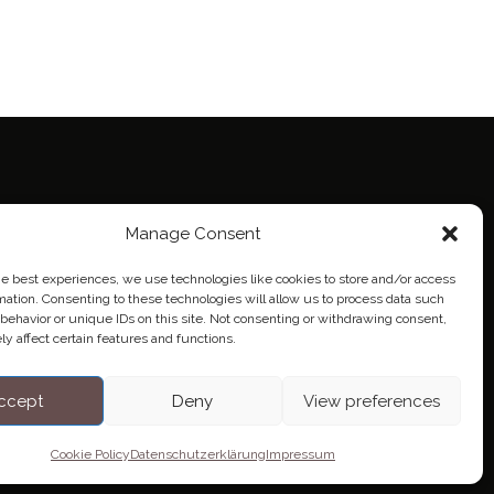
Manage Consent
ie Policy (EU)
eich
he best experiences, we use technologies like cookies to store and/or access
mation. Consenting to these technologies will allow us to process data such
behavior or unique IDs on this site. Not consenting or withdrawing consent,
y affect certain features and functions.
ccept
Deny
View preferences
Cookie Policy
Datenschutzerklärung
Impressum