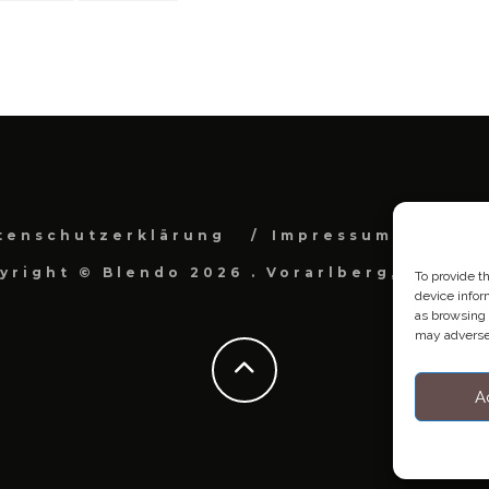
tenschutzerklärung
Impressum
Cook
yright © Blendo 2026 . Vorarlberg, Österr
To provide t
device infor
as browsing 
may adversel
A