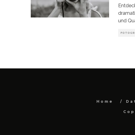
Entdeck
dramati
und Qua
FOTOGR
Home
Da
Cop