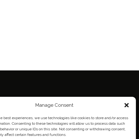
ie Policy (EU)
Manage Consent
eich
he best experiences, we use technologies like cookies to store and/or access
mation. Consenting to these technologies will allow us to process data such
behavior or unique IDs on this site. Not consenting or withdrawing consent,
y affect certain features and functions.