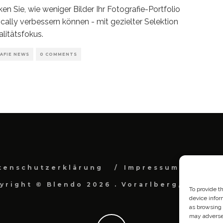
en Sie, wie weniger Bilder Ihr Fotografie-Portfolio
cally verbessern können - mit gezielter Selektion
litätsfokus.
AFIE NEWS
0 COMMENTS
tenschutzerklärung
Impressum
Cook
yright © Blendo 2026 . Vorarlberg, Österr
To provide t
device infor
as browsing 
may adversel