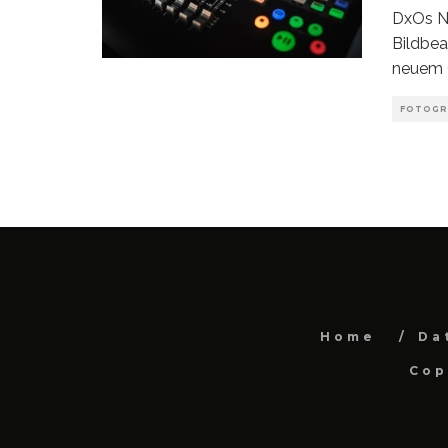
DxOs Ni
Bildbea
neuem 
FOTOGR
Home
Da
Cop