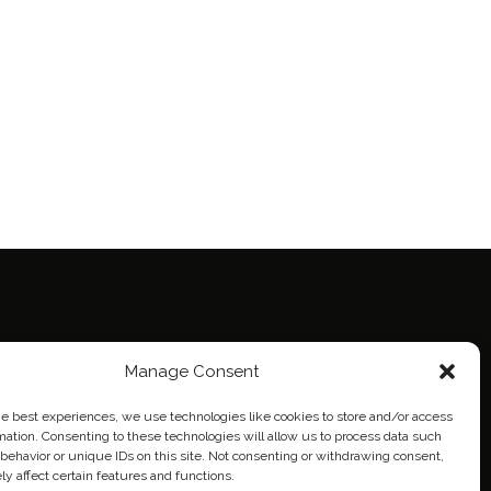
ie Policy (EU)
Manage Consent
eich
he best experiences, we use technologies like cookies to store and/or access
mation. Consenting to these technologies will allow us to process data such
behavior or unique IDs on this site. Not consenting or withdrawing consent,
y affect certain features and functions.