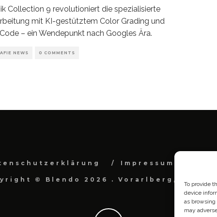
k Collection 9 revolutioniert die spezialisierte
rbeitung mit KI-gestütztem Color Grading und
Code – ein Wendepunkt nach Googles Ära.
AFIE NEWS
0 COMMENTS
tenschutzerklärung
Impressum
Cook
yright © Blendo 2026 . Vorarlberg, Österr
To provide t
device infor
as browsing 
may adversel