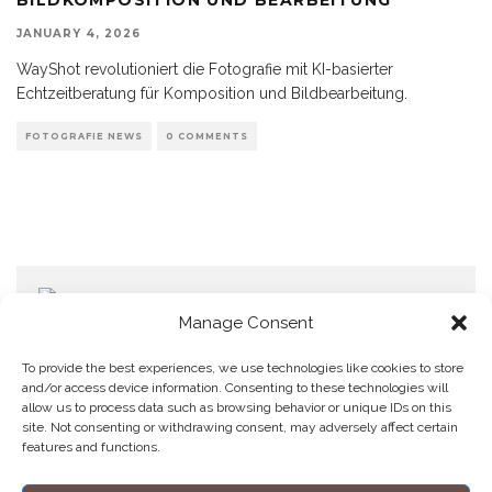
JANUARY 4, 2026
WayShot revolutioniert die Fotografie mit KI-basierter
Echtzeitberatung für Komposition und Bildbearbeitung.
FOTOGRAFIE NEWS
0 COMMENTS
Manage Consent
To provide the best experiences, we use technologies like cookies to store
and/or access device information. Consenting to these technologies will
allow us to process data such as browsing behavior or unique IDs on this
Home
Datenschutzerklärung
Impressum
Cookie Policy (EU)
site. Not consenting or withdrawing consent, may adversely affect certain
features and functions.
Copyright © Blendo 2026 . Vorarlberg,
Österreich