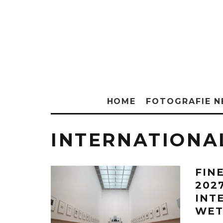
HOME
FOTOGRAFIE 
INTERNATIONA
FIN
202
INT
WET