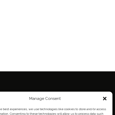
Manage Consent
ie Policy (EU)
eich
he best experiences, we use technologies like cookies to store and/or access
mation. Consenting to these technologies will allow us to process data such