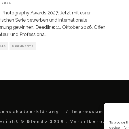
, 2026
t Photography Awards 2027: Jetzt mit eurer
rischen Serie bewerben und internationale
nung gewinnen. Deadline: 11. Oktober 2026. Offen
teur und Professional.
LLS
0 COMMENTS
tenschutzerklärung
Impressum
Cook
yright © Blendo 2026 . Vorarlberg, Österr
To provide t
device infor