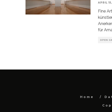
APRIL 15
Fine Ar
künstle
Anerken
für Ama
OPEN CA
Home
Da
Cop