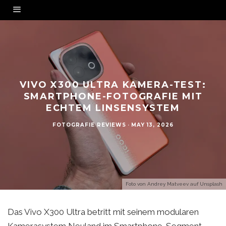
VIVO X300 ULTRA KAMERA-TEST:
SMARTPHONE-FOTOGRAFIE MIT
ECHTEM LINSENSYSTEM
FOTOGRAFIE REVIEWS
·
MAY 13, 2026
Foto von
Andrey Matveev
auf
Unsplash
Das Vivo X300 Ultra betritt mit seinem modularen
Kamerasystem Neuland im Smartphone-Segment –