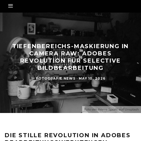
TIEFENBEREICHS-MASKIERUNG IN
CAMERA RAW: ADOBES
REVOLUTION FÜR SELECTIVE
BILDBEARBEITUNG
FOTOGRAFIE NEWS
·
MAY 10, 2026
Foto von
Annie Spratt
auf
Unsplash
DIE STILLE REVOLUTION IN ADOBES