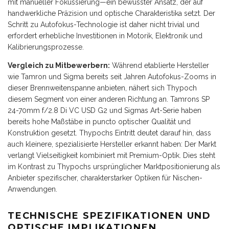
mit manueller Fokussierung—ein bewusster Ansatz, der auf
handwerkliche Präzision und optische Charakteristika setzt. Der
Schritt zu Autofokus-Technologie ist daher nicht trivial und
erfordert erhebliche Investitionen in Motorik, Elektronik und
Kalibrierungsprozesse.
Vergleich zu Mitbewerbern:
Während etablierte Hersteller
wie Tamron und Sigma bereits seit Jahren Autofokus-Zooms in
dieser Brennweitenspanne anbieten, nähert sich Thypoch
diesem Segment von einer anderen Richtung an. Tamrons SP
24-70mm f/2.8 Di VC USD G2 und Sigmas Art-Serie haben
bereits hohe Maßstäbe in puncto optischer Qualität und
Konstruktion gesetzt. Thypochs Eintritt deutet darauf hin, dass
auch kleinere, spezialisierte Hersteller erkannt haben: Der Markt
verlangt Vielseitigkeit kombiniert mit Premium-Optik. Dies steht
im Kontrast zu Thypochs ursprünglicher Marktpositionierung als
Anbieter spezifischer, charakterstarker Optiken für Nischen-
Anwendungen.
TECHNISCHE SPEZIFIKATIONEN UND
OPTISCHE IMPLIKATIONEN