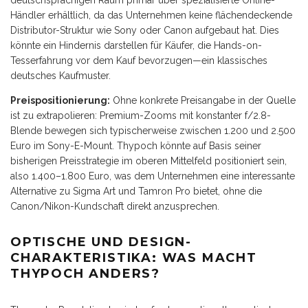
deutschsprachigen Raum primär über spezialisierte Online-
Händler erhältlich, da das Unternehmen keine flächendeckende
Distributor-Struktur wie Sony oder Canon aufgebaut hat. Dies
könnte ein Hindernis darstellen für Käufer, die Hands-on-
Tesserfahrung vor dem Kauf bevorzugen—ein klassisches
deutsches Kaufmuster.
Preispositionierung:
Ohne konkrete Preisangabe in der Quelle
ist zu extrapolieren: Premium-Zooms mit konstanter f/2.8-
Blende bewegen sich typischerweise zwischen 1.200 und 2.500
Euro im Sony-E-Mount. Thypoch könnte auf Basis seiner
bisherigen Preisstrategie im oberen Mittelfeld positioniert sein,
also 1.400–1.800 Euro, was dem Unternehmen eine interessante
Alternative zu Sigma Art und Tamron Pro bietet, ohne die
Canon/Nikon-Kundschaft direkt anzusprechen.
OPTISCHE UND DESIGN-
CHARAKTERISTIKA: WAS MACHT
THYPOCH ANDERS?