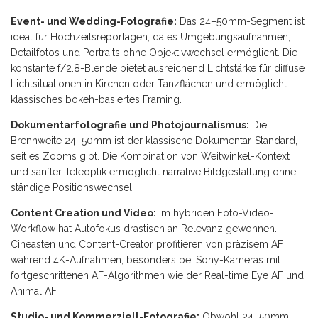
Event- und Wedding-Fotografie:
Das 24–50mm-Segment ist
ideal für Hochzeitsreportagen, da es Umgebungsaufnahmen,
Detailfotos und Portraits ohne Objektivwechsel ermöglicht. Die
konstante f/2.8-Blende bietet ausreichend Lichtstärke für diffuse
Lichtsituationen in Kirchen oder Tanzflächen und ermöglicht
klassisches bokeh-basiertes Framing.
Dokumentarfotografie und Photojournalismus:
Die
Brennweite 24–50mm ist der klassische Dokumentar-Standard,
seit es Zooms gibt. Die Kombination von Weitwinkel-Kontext
und sanfter Teleoptik ermöglicht narrative Bildgestaltung ohne
ständige Positionswechsel.
Content Creation und Video:
Im hybriden Foto-Video-
Workflow hat Autofokus drastisch an Relevanz gewonnen.
Cineasten und Content-Creator profitieren von präzisem AF
während 4K-Aufnahmen, besonders bei Sony-Kameras mit
fortgeschrittenen AF-Algorithmen wie der Real-time Eye AF und
Animal AF.
Studio- und Kommerziell-Fotografie:
Obwohl 24–50mm