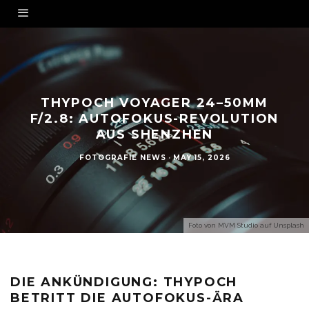
THYPOCH VOYAGER 24–50MM
F/2.8: AUTOFOKUS-REVOLUTION
AUS SHENZHEN
FOTOGRAFIE NEWS
·
MAY 15, 2026
Foto von
MVM Studio
auf
Unsplash
DIE ANKÜNDIGUNG: THYPOCH
BETRITT DIE AUTOFOKUS-ÄRA