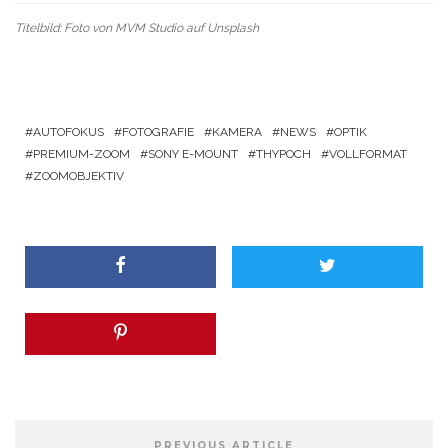
Titelbild: Foto von
MVM Studio
auf
Unsplash
AUTOFOKUS
FOTOGRAFIE
KAMERA
NEWS
OPTIK
PREMIUM-ZOOM
SONY E-MOUNT
THYPOCH
VOLLFORMAT
ZOOMOBJEKTIV
PREVIOUS ARTICLE