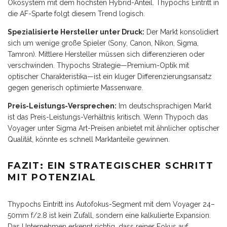
Ökosystem mit dem höchsten Hybrid-Anteil. Thypochs Eintritt in
die AF-Sparte folgt diesem Trend logisch.
Spezialisierte Hersteller unter Druck:
Der Markt konsolidiert
sich um wenige große Spieler (Sony, Canon, Nikon, Sigma,
Tamron). Mittlere Hersteller müssen sich differenzieren oder
verschwinden. Thypochs Strategie—Premium-Optik mit
optischer Charakteristika—ist ein kluger Differenzierungsansatz
gegen generisch optimierte Massenware.
Preis-Leistungs-Versprechen:
Im deutschsprachigen Markt
ist das Preis-Leistungs-Verhältnis kritisch. Wenn Thypoch das
Voyager unter Sigma Art-Preisen anbietet mit ähnlicher optischer
Qualität, könnte es schnell Marktanteile gewinnen.
FAZIT: EIN STRATEGISCHER SCHRITT
MIT POTENZIAL
Thypochs Eintritt ins Autofokus-Segment mit dem Voyager 24–
50mm f/2.8 ist kein Zufall, sondern eine kalkulierte Expansion.
Das Unternehmen erkennt richtig, dass reiner Fokus auf