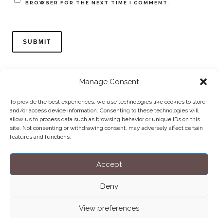
BROWSER FOR THE NEXT TIME I COMMENT.
Manage Consent
To provide the best experiences, we use technologies like cookies to store
and/or access device information. Consenting to these technologies will
allow us to process data such as browsing behavior or unique IDs on this
Home
Datenschutzerklärung
Impressum
Cookie Policy (EU)
site. Not consenting or withdrawing consent, may adversely affect certain
features and functions.
Copyright © Blendo 2026 . Vorarlberg,
Österreich
Accept
Deny
View preferences