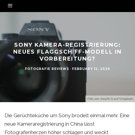
SONY KAMERA-REGISTRIERUNG:
NEUES FLAGGSCHIFF-MODELL IN
VORBEREITUNG?
FOTOGRAFIE REVIEWS
·
FEBRUARY 12, 2026
Foto von
Amjith S
auf
Unsplash
Die Gerüchteküche um Sony brodelt einmal mehr. Eine
neue Kameraregistrierung in China lässt
Fotografenherzen höher schlagen und weckt