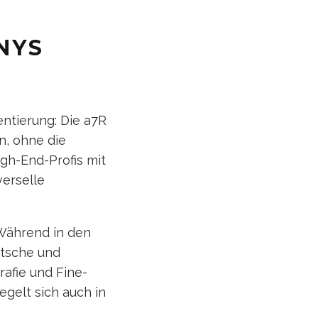
NYS
entierung: Die a7R
n, ohne die
igh-End-Profis mit
verselle
 Während in den
utsche und
rafie und Fine-
egelt sich auch in