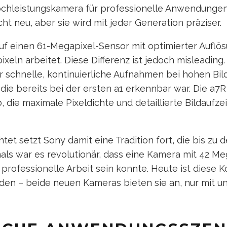
ochleistungskamera für professionelle Anwendungen a
cht neu, aber sie wird mit jeder Generation präziser.
auf einen 61-Megapixel-Sensor mit optimierter Auflö
pixeln arbeitet. Diese Differenz ist jedoch misleading
 für schnelle, kontinuierliche Aufnahmen bei hohen Bil
 die bereits bei der ersten a1 erkennbar war. Die a7R
, die maximale Pixeldichte und detaillierte Bildaufz
htet setzt Sony damit eine Tradition fort, die bis zu 
als war es revolutionär, dass eine Kamera mit 42 M
 professionelle Arbeit sein konnte. Heute ist diese 
en – beide neuen Kameras bieten sie an, nur mit un