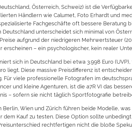
tschland, Österreich, Schweiz) ist die Verfügbarke
lierten Händlern wie Calumet, Foto Erhardt und me
pezialisierte Fachgeschäfte oft bessere Beratung bi
n Deutschland unterscheidet sich minimal von Österr
Preise aufgrund der niedrigeren Mehrwertsteuer (20
r erscheinen – ein psychologischer, kein realer Unte
oniert sich in Deutschland bei etwa 3.998 Euro (UVP),
ro liegt. Diese massive Preisdifferenz ist entscheiden
. Für viele professionelle Fotografen im deutschsp
cer und kleine Agenturen, ist die a7R VI das besser
nis – sofern sie nicht täglich Sportfotografie betreib
n Berlin, Wien und Zürich führen beide Modelle, was
or dem Kauf zu testen. Diese Option sollte unbeding
reisunterschied rechtfertigen nicht die bloße Speku