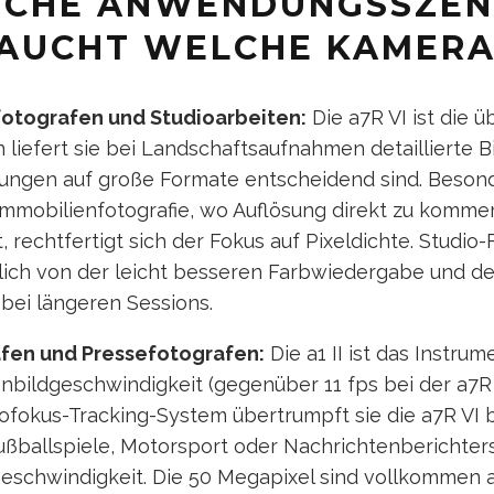
SCHE ANWENDUNGSSZEN
AUCHT WELCHE KAMERA
fotografen und Studioarbeiten:
Die a7R VI ist die 
 liefert sie bei Landschaftsaufnahmen detaillierte B
rungen auf große Formate entscheidend sind. Besond
Immobilienfotografie, wo Auflösung direkt zu kommer
, rechtfertigt sich der Fokus auf Pixeldichte. Studio
zlich von der leicht besseren Farbwiedergabe und de
bei längeren Sessions.
afen und Pressefotografen:
Die a1 II ist das Instrum
enbildgeschwindigkeit (gegenüber 11 fps bei der a7R
ofokus-Tracking-System übertrumpft sie die a7R VI 
 Fußballspiele, Motorsport oder Nachrichtenberichter
Geschwindigkeit. Die 50 Megapixel sind vollkommen 