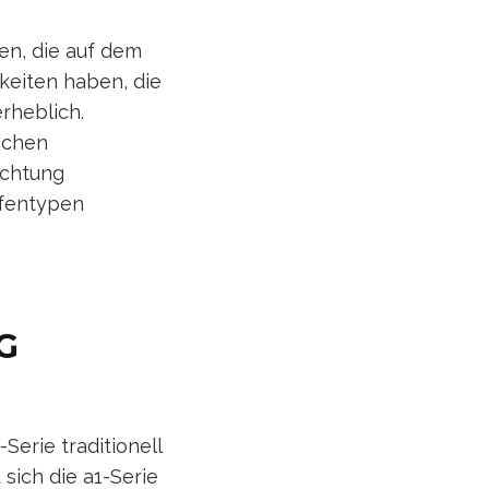
en, die auf dem
keiten haben, die
erheblich.
ichen
ichtung
afentypen
G
Serie traditionell
sich die a1-Serie