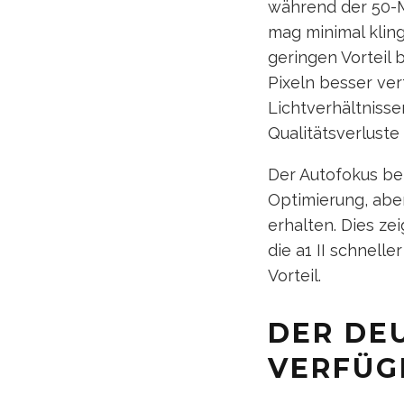
während der 50-M
mag minimal kling
geringen Vorteil
Pixeln besser vert
Lichtverhältnisse
Qualitätsverluste
Der Autofokus be
Optimierung, aber
erhalten. Dies ze
die a1 II schnelle
Vorteil.
DER DE
VERFÜG