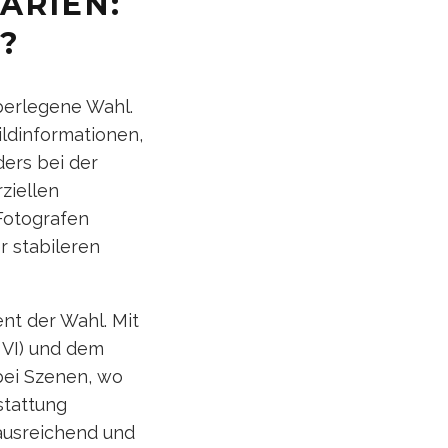
ARIEN:
?
überlegene Wahl.
ildinformationen,
ers bei der
ziellen
-Fotografen
r stabileren
ent der Wahl. Mit
 VI) und dem
bei Szenen, wo
stattung
ausreichend und