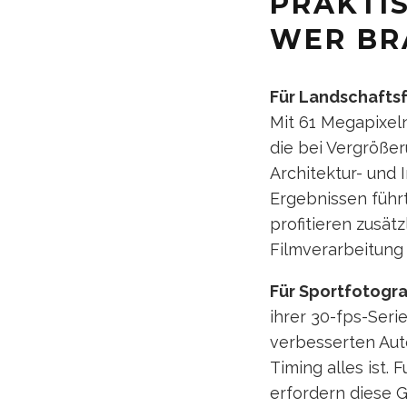
PRAKTI
WER BR
Für Landschafts
Mit 61 Megapixeln
die bei Vergröße
Architektur- und 
Ergebnissen führt
profitieren zusät
Filmverarbeitung 
Für Sportfotogr
ihrer 30-fps-Seri
verbesserten Aut
Timing alles ist.
erfordern diese 