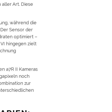
ller Art. Diese
sung, während die
. Der Sensor der
draten optimiert –
 VI hingegen zielt
eichnung
den a7R II Kameras
egapixeln noch
Kombination zur
terschiedlichen