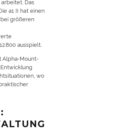
arbeitet. Das
ie a1 II hat einen
 bei größeren
werte
12.800 ausspielt.
t Alpha-Mount-
e-Entwicklung
chtsituationen, wo
 praktischer
:
TALTUNG