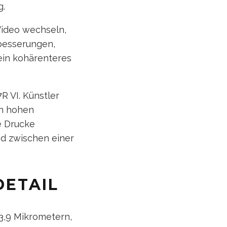
g.
Video wechseln,
rbesserungen,
 ein kohärenteres
R VI. Künstler
in hohen
te Drucke
ed zwischen einer
DETAIL
3,9 Mikrometern,