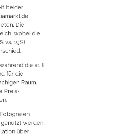
it beider
diamarkt.de
eten. Die
eich, wobei die
% vs. 19%)
rschied.
 während die a1 II
d für die
rachigen Raum,
e Preis-
en.
 Fotografen
t genutzt werden,
lation über