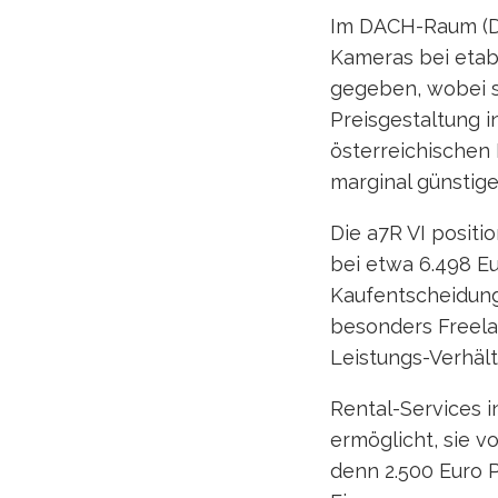
Im DACH-Raum (Deu
Kameras bei etab
gegeben, wobei s
Preisgestaltung i
österreichischen 
marginal günstige
Die a7R VI positi
bei etwa 6.498 Eu
Kaufentscheidung
besonders Freelan
Leistungs-Verhält
Rental-Services i
ermöglicht, sie v
denn 2.500 Euro P