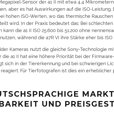
egapixel-Sensor der a1 II mit etwa 4,4 Mikrometern 
en, aber es hat Auswirkungen auf die ISO-Leistung. D
 bei hohen ISO-Werten, wo das thermische Rauschen
eilt wird. In der Praxis bedeutet das: Bei schlechten
n kann die a1 II ISO 25.600 bis 51.200 ohne nennens
 nutzen, während die a7R VI ihre Stärke eher bis ISO 
ider Kameras nutzt die gleiche Sony-Technologie mi
 die a1 II hat eine höhere Priorität bei der Firmwar
igt sich in der Tiererkennung und bei schwierigen Li
r reagiert. Für Tierfotografen ist dies ein erheblicher
UTSCHSPRACHIGE MARKT
BARKEIT UND PREISGES