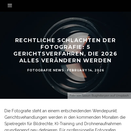
RECHTLICHE SCHLACHTEN DER
FOTOGRAFIE: 5
GERICHTSVERFAHREN, DIE 2026
ALLES VERÄNDERN WERDEN
FOTOGRAFIE NEWS
·
FEBRUARY 14, 2026
Foto von
Sasun Bughdaryan
auf
Unsplash
Die Fotografie steht an einem entscheidenden Wendepunkt:
Gerichtsvehandlungen werden in den kommenden Monaten die
Spielregeln für Bildrechte, KI-Training und Drohnenaufnahmen
grundlegend neu definieren. Für professionelle Fotografen