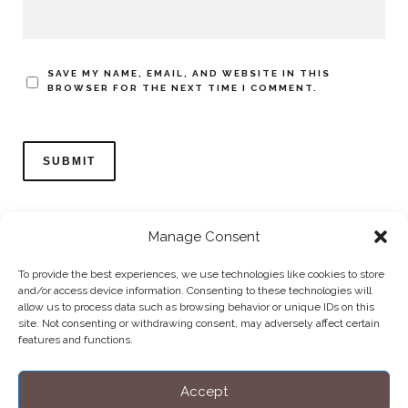
SAVE MY NAME, EMAIL, AND WEBSITE IN THIS
BROWSER FOR THE NEXT TIME I COMMENT.
Manage Consent
To provide the best experiences, we use technologies like cookies to store
and/or access device information. Consenting to these technologies will
allow us to process data such as browsing behavior or unique IDs on this
Home
Datenschutzerklärung
Impressum
Cookie Policy (EU)
site. Not consenting or withdrawing consent, may adversely affect certain
features and functions.
Copyright © Blendo 2026 . Vorarlberg,
Österreich
Accept