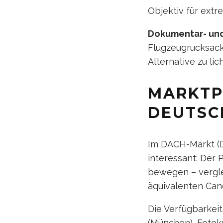
Objektiv für ext
Dokumentar- und
Flugzeugrucksack
Alternative zu l
MARKTP
DEUTSC
Im DACH-Markt (De
interessant: Der 
bewegen – verglei
äquivalenten Can
Die Verfügbarkeit
(München), Fotok