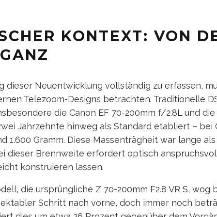
ISCHER KONTEXT: VON D
EGANZ
 dieser Neuentwicklung vollständig zu erfassen, m
nen Telezoom-Designs betrachten. Traditionelle D
insbesondere die Canon EF 70-200mm f/2.8L und die 
zwei Jahrzehnte hinweg als Standard etabliert – bei
nd 1.600 Gramm. Diese Massenträgheit war lange als
bei dieser Brennweite erfordert optisch anspruchsvol
eicht konstruieren lassen.
ell, die ursprüngliche Z 70-200mm F2.8 VR S, wog b
ektabler Schritt nach vorne, doch immer noch beträc
ziert dies um etwa 26 Prozent gegenüber dem Vorgäng