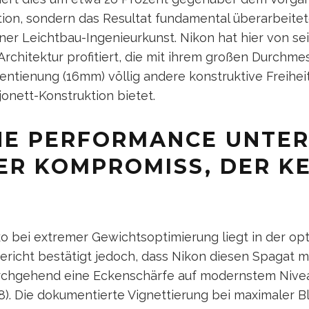
tion, sondern das Resultat fundamental überarbeitet
er Leichtbau-Ingenieurkunst. Nikon hat hier von se
rchitektur profitiert, die mit ihrem großen Durchm
entienung (16mm) völlig andere konstruktive Freihei
jonett-Konstruktion bietet.
HE PERFORMANCE UNTER
ER KOMPROMISS, DER K
ko bei extremer Gewichtsoptimierung liegt in der op
richt bestätigt jedoch, dass Nikon diesen Spagat me
urchgehend eine Eckenschärfe auf modernstem Nivea
.8). Die dokumentierte Vignettierung bei maximaler B