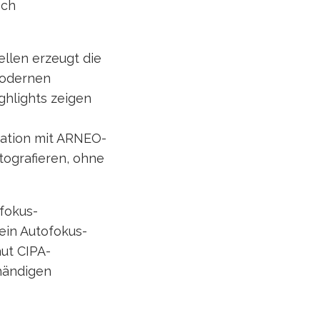
sch
llen erzeugt die
modernen
ighlights zeigen
ation mit ARNEO-
tografieren, ohne
ofokus-
ein Autofokus-
aut CIPA-
ihändigen