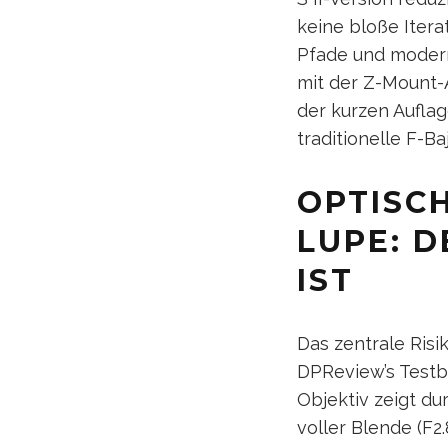
keine bloße Itera
Pfade und modern
mit der Z-Mount-A
der kurzen Auflag
traditionelle F-Ba
OPTISC
LUPE: D
IST
Das zentrale Risi
DPReview’s Testbe
Objektiv zeigt d
voller Blende (F2