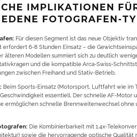
SCHE IMPLIKATIONEN FÜ
IEDENE FOTOGRAFEN-T
afen:
Für diesen Segment ist das neue Objektiv tran
t erfordert 6-8 Stunden Einsatz – die Gewichtseins
älteren Modellen summiert sich zu deutlich wenig
tativkragen und die kompatible Arca-Swiss-Schnitts
ungen zwischen Freihand und Stativ-Betrieb.
:
Beim Sports-Einsatz (Motorsport, Luftfahrt wie im 
 Geschwindigkeit essentiell. Der schnelle AF-Motor 
e ermöglichen schnelle Brennweitenwechsel ohne 
otografen:
Die Kombinierbarkeit mit 1.4x-Telekonvert
itektur) sowie die hervorragende optische Qualität