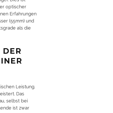
er optischer
inen Erfahrungen
esser (55mm) und
tsgrade als die
 DER
EINER
tischen Leistung.
istert. Das
u, selbst bei
lende ist zwar