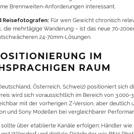
reme Brennweiten-Anforderungen interessant.
 Reisefotografen:
Für wen Gewicht chronisch releva
, die mehrtägige Wanderung – ist das neue 70-200e
ichtschwächeren 24-70mm-Lösungen.
OSITIONIERUNG IM
HSPRACHIGEN RAUM
utschland, Österreich, Schweiz) positioniert sich d
Preis wird sich voraussichtlich im Bereich von 3.000-
chbar mit der vorherigen Z-Version, aber deutlich 
on und Sony Modellen bei vergleichbarer Performa
 sollte über etablierte Kanäle erfolgen: Händler wie
unst Wilnsdorf und digitale Distributor wie B&H Ph