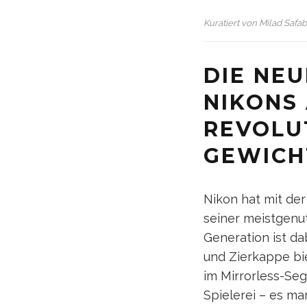
Kuratiert von
Milad Safa
DIE NEU
NIKONS 
REVOLU
GEWIC
Nikon hat mit der
seiner meistgenu
Generation ist da
und Zierkappe bie
im Mirrorless-Se
Spielerei – es ma