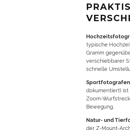
PRAKTI
VERSCH
Hochzeitsfotogr
typische Hochzei
Gramm gegenüber 
verschiebbarer S
schnelle Umstell
Sportfotografen
dokumentiert) ist
Zoom-Wurfstreck
Bewegung.
Natur- und Tierf
der Z-Mount-Arch