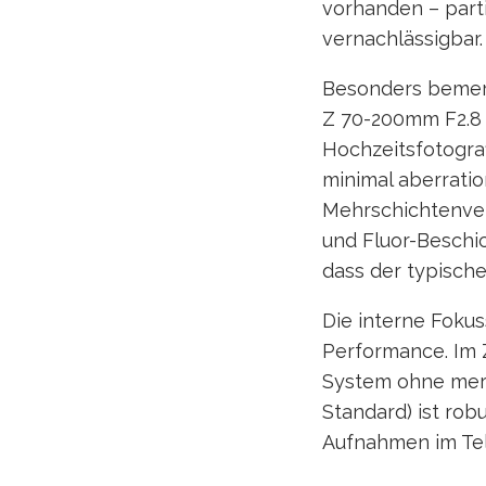
vorhanden – parti
vernachlässigbar.
Besonders bemerk
Z 70-200mm F2.8 
Hochzeitsfotograf
minimal aberrati
Mehrschichtenver
und Fluor-Beschi
dass der typische 
Die interne Fokus
Performance. Im 
System ohne merkl
Standard) ist rob
Aufnahmen im Tel