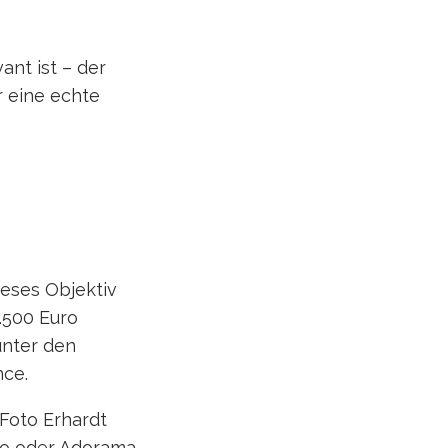
nt ist – der
r eine echte
ieses Objektiv
3.500 Euro
unter den
nce.
 Foto Erhardt
oto oder Adorama