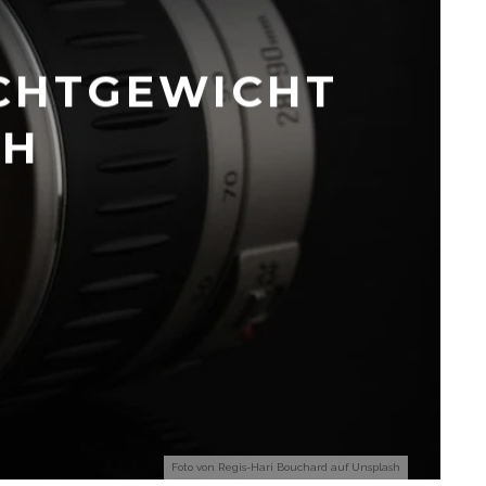
EICHTGEWICHT
CH
Foto von
Regis-Hari Bouchard
auf
Unsplash