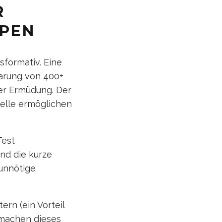
R
YPEN
sformativ. Eine
parung von 400+
er Ermüdung. Der
telle ermöglichen
Test
und die kurze
unnötige
ern (ein Vorteil
 machen dieses