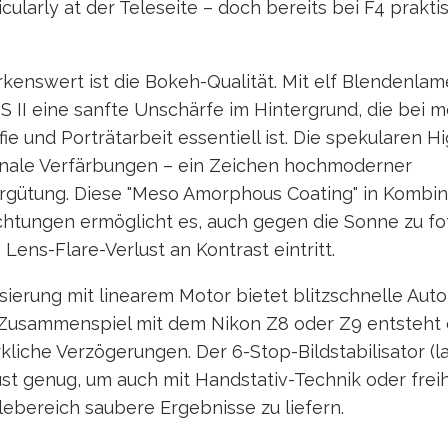
cularly at der Teleseite – doch bereits bei F4 prakti
enswert ist die Bokeh-Qualität. Mit elf Blendenlame
S II eine sanfte Unschärfe im Hintergrund, die bei 
ie und Porträtarbeit essentiell ist. Die spekularen H
onale Verfärbungen – ein Zeichen hochmoderner
gütung. Diese "Meso Amorphous Coating" in Kombin
chtungen ermöglicht es, auch gegen die Sonne zu fo
Lens-Flare-Verlust an Kontrast eintritt.
sierung mit linearem Motor bietet blitzschnelle Aut
Zusammenspiel mit dem Nikon Z8 oder Z9 entsteht 
iche Verzögerungen. Der 6-Stop-Bildstabilisator (l
ust genug, um auch mit Handstativ-Technik oder fre
ebereich saubere Ergebnisse zu liefern.