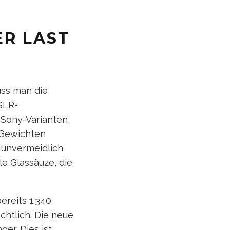
ER LAST
uss man die
SLR-
Sony-Varianten,
 Gewichten
 unvermeidlich
le Glassäuze, die
ereits 1.340
htlich. Die neue
er. Dies ist