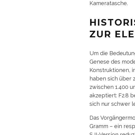
Kameratasche.
HISTOR
ZUR EL
Um die Bedeutung
Genese des moder
Konstruktionen, 
haben sich über 
zwischen 1.400 u
akzeptiert: F2.8 
sich nur schwer l
Das Vorgängermod
Gramm – ein resp
S II-Version redu