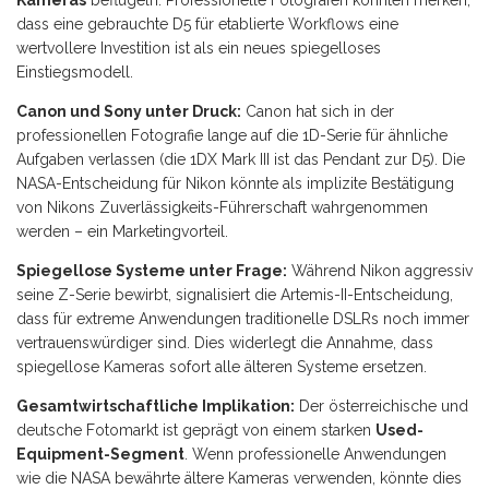
Kameras
beflügeln. Professionelle Fotografen könnten merken,
dass eine gebrauchte D5 für etablierte Workflows eine
wertvollere Investition ist als ein neues spiegelloses
Einstiegsmodell.
Canon und Sony unter Druck:
Canon hat sich in der
professionellen Fotografie lange auf die 1D-Serie für ähnliche
Aufgaben verlassen (die 1DX Mark III ist das Pendant zur D5). Die
NASA-Entscheidung für Nikon könnte als implizite Bestätigung
von Nikons Zuverlässigkeits-Führerschaft wahrgenommen
werden – ein Marketingvorteil.
Spiegellose Systeme unter Frage:
Während Nikon aggressiv
seine Z-Serie bewirbt, signalisiert die Artemis-II-Entscheidung,
dass für extreme Anwendungen traditionelle DSLRs noch immer
vertrauenswürdiger sind. Dies widerlegt die Annahme, dass
spiegellose Kameras sofort alle älteren Systeme ersetzen.
Gesamtwirtschaftliche Implikation:
Der österreichische und
deutsche Fotomarkt ist geprägt von einem starken
Used-
Equipment-Segment
. Wenn professionelle Anwendungen
wie die NASA bewährte ältere Kameras verwenden, könnte dies