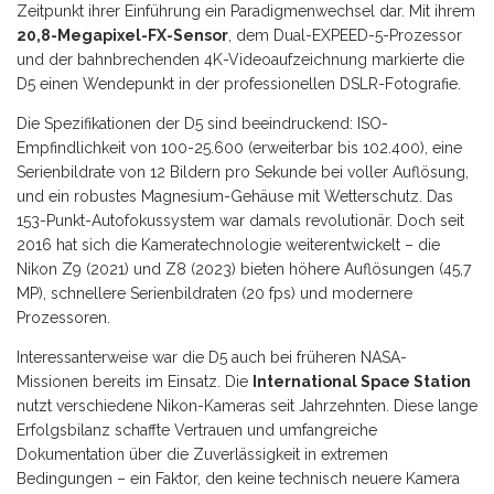
Zeitpunkt ihrer Einführung ein Paradigmenwechsel dar. Mit ihrem
20,8-Megapixel-FX-Sensor
, dem Dual-EXPEED-5-Prozessor
und der bahnbrechenden 4K-Videoaufzeichnung markierte die
D5 einen Wendepunkt in der professionellen DSLR-Fotografie.
Die Spezifikationen der D5 sind beeindruckend: ISO-
Empfindlichkeit von 100-25.600 (erweiterbar bis 102.400), eine
Serienbildrate von 12 Bildern pro Sekunde bei voller Auflösung,
und ein robustes Magnesium-Gehäuse mit Wetterschutz. Das
153-Punkt-Autofokussystem war damals revolutionär. Doch seit
2016 hat sich die Kameratechnologie weiterentwickelt – die
Nikon Z9 (2021) und Z8 (2023) bieten höhere Auflösungen (45,7
MP), schnellere Serienbildraten (20 fps) und modernere
Prozessoren.
Interessanterweise war die D5 auch bei früheren NASA-
Missionen bereits im Einsatz. Die
International Space Station
nutzt verschiedene Nikon-Kameras seit Jahrzehnten. Diese lange
Erfolgsbilanz schaffte Vertrauen und umfangreiche
Dokumentation über die Zuverlässigkeit in extremen
Bedingungen – ein Faktor, den keine technisch neuere Kamera