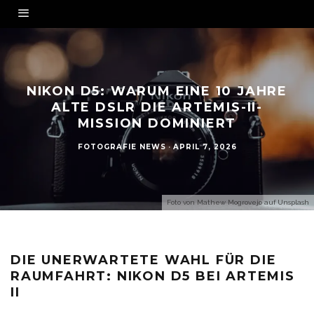
NIKON D5: WARUM EINE 10 JAHRE
ALTE DSLR DIE ARTEMIS-II-
MISSION DOMINIERT
FOTOGRAFIE NEWS
·
APRIL 7, 2026
Foto von
Mathew Mogrovejo
auf
Unsplash
DIE UNERWARTETE WAHL FÜR DIE
RAUMFAHRT: NIKON D5 BEI ARTEMIS
II