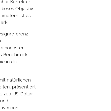
cher Korrektur
 dieses Objektiv
limetern ist es
ark.
esignreferenz
r
ei höchster
als Benchmark
e in die
it natürlichen
ten, präsentiert
 2.700 US-Dollar
 und
tiv macht.