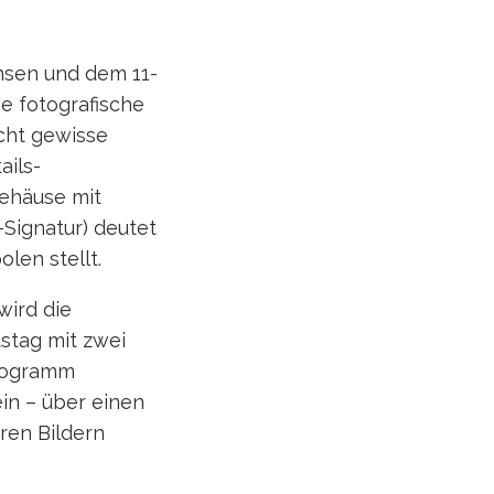
nsen und dem 11-
ne fotografische
cht gewisse
ails-
ehäuse mit
-Signatur) deutet
len stellt.
wird die
tstag mit zwei
ilogramm
in – über einen
ren Bildern