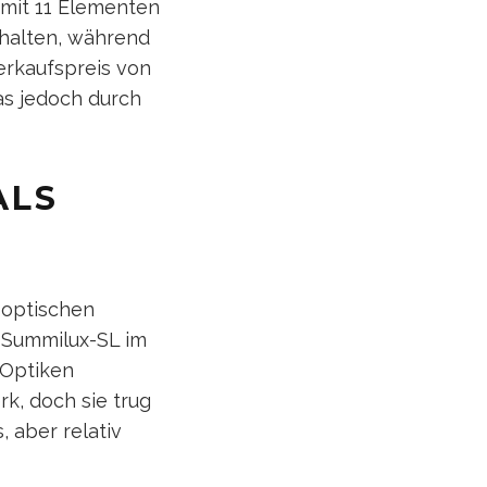
 mit 11 Elementen
rhalten, während
erkaufspreis von
as jedoch durch
ALS
 optischen
n Summilux-SL im
-Optiken
rk, doch sie trug
, aber relativ