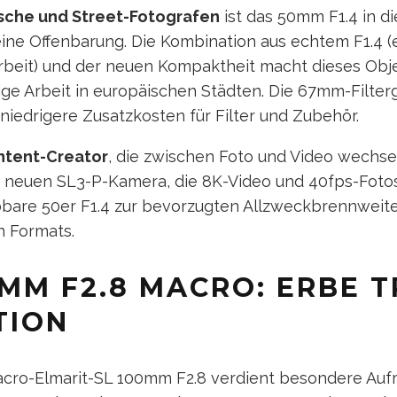
sche und Street-Fotografen
ist das 50mm F1.4 in d
ine Offenbarung. Die Kombination aus echtem F1.4 (e
rbeit) und der neuen Kompaktheit macht dieses Obje
lige Arbeit in europäischen Städten. Die 67mm-Filte
iedrigere Zusatzkosten für Filter und Zubehör.
ntent-Creator
, die zwischen Foto und Video wechsel
r neuen SL3-P-Kamera, die 8K-Video und 40fps-Fotos
bare 50er F1.4 zur bevorzugten Allzweckbrennweite
n Formats.
MM F2.8 MACRO: ERBE T
TION
ro-Elmarit-SL 100mm F2.8 verdient besondere Auf