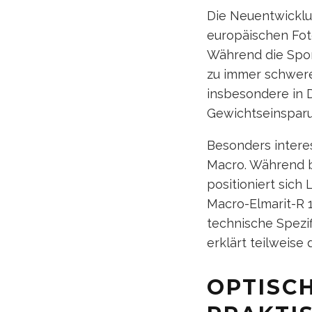
Die Neuentwicklun
europäischen Foto
Während die Spor
zu immer schwere
insbesondere in D
Gewichtseinsparun
Besonders interes
Macro. Während b
positioniert sich
Macro-Elmarit-R 1
technische Spezif
erklärt teilweise 
OPTISC