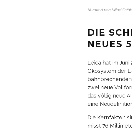
Kuratiert von
Milad Safa
DIE SCH
NEUES 5
Leica hat im Jun
Ökosystem der L-
bahnbrechenden 
zwei neue Vollfo
das völlig neue 
eine Neudefinition
Die Kernfakten s
misst 76 Millime