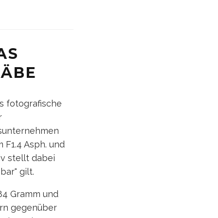
AS
ÄBE
s fotografische
r
nsunternehmen
 F1.4 Asph. und
 stellt dabei
ar" gilt.
584 Gramm und
ern gegenüber