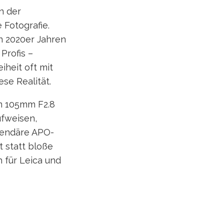
n der
 Fotografie.
n 2020er Jahren
Profis –
iheit oft mit
se Realität.
em 105mm F2.8
ufweisen,
egendäre APO-
t statt bloße
h für Leica und