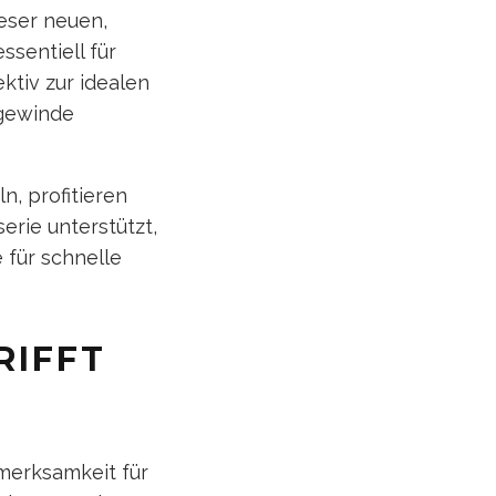
ieser neuen,
ssentiell für
ktiv zur idealen
rgewinde
n, profitieren
erie unterstützt,
 für schnelle
RIFFT
merksamkeit für