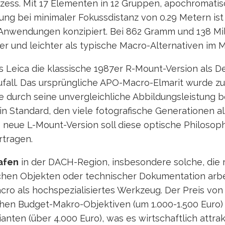
zess. Mit 17 Elementen in 12 Gruppen, apochromatis
ung bei minimaler Fokussdistanz von 0.29 Metern ist
e Anwendungen konzipiert. Bei 862 Gramm und 138 Mil
r und leichter als typische Macro-Alternativen im M
s Leica die klassische 1987er R-Mount-Version als D
Zufall. Das ursprüngliche APO-Macro-Elmarit wurde zu
durch seine unvergleichliche Abbildungsleistung b
in Standard, den viele fotografische Generationen 
neue L-Mount-Version soll diese optische Philosophi
tragen.
afen
in der DACH-Region, insbesondere solche, die m
chen Objekten oder technischer Dokumentation arbei
cro als hochspezialisiertes Werkzeug. Der Preis von
schen Budget-Makro-Objektiven (um 1.000-1.500 Euro)
anten (über 4.000 Euro), was es wirtschaftlich attrak