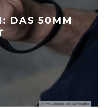
N: DAS 50MM
T
Foto von
Aleksandrs Karevs
auf
Unsplash