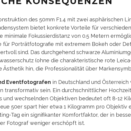
SCHE KONSEQUENZEN
onstruktion des 50mm F1.4 mit zwei asphärischen Li
endensystem bietet konkrete Vorteile für verschiede
 minimale Fokussierdistanz von 0.5 Metern ermögli
e für Porträtfotografie mit extremem Bokeh oder Det
rtvoll sind. Das durchgehend schwarze Aluminiumg
wasserschutz (ohne die charakteristische rote Leica
 Ästhetik hin, die Professionalität über Markensymbo
nd Eventfotografen
in Deutschland und Österreich 
 transformativ sein. Ein durchschnittlicher Hochzei
s und wechselnden Objektiven bedeutet oft 8-12 K
eue 50er spart hier etwa 1 Kilogramm pro Objektiv e
ng-Tag ein signifikanter Komfortfaktor, der in besse
der Fotograf weniger erschöpft ist.