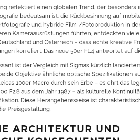
g reflektiert einen globalen Trend, der besonders i
grafie bedeutsam ist: die Rückbesinnung auf mobile
tfotografie und hybride Film-/Fotoproduktion in de
ren Kameraausrüstungen führten, entdeckten viele 
eutschland und Österreich – dass echte kreative Fre
gen korreliert. Das neue 50er F1.4 antwortet auf die
sant ist der Vergleich mit Sigmas kürzlich lanciert
eide Objektive ähnliche optische Spezifikationen a
 Leicas 100er Macro durch sein Erbe – es ehrt das l
00 F2.8 aus dem Jahr 1987 – als kulturelle Kontinuitä
ikation. Diese Herangehensweise ist charakteristisc
die Preisgestaltung.
HE ARCHITEKTUR UND