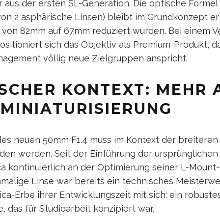
 aus der ersten SL-Generation. Die optische Formel
von 2 asphärische Linsen) bleibt im Grundkonzept e
e von 82mm auf 67mm reduziert wurden. Bei einem V
ositioniert sich das Objektiv als Premium-Produkt, d
agement völlig neue Zielgruppen anspricht.
ISCHER KONTEXT: MEHR 
MINIATURISIERUNG
des neuen 50mm F1.4 muss im Kontext der breiteren
nden werden. Seit der Einführung der ursprüngliche
ca kontinuierlich an der Optimierung seiner L-Mount
amalige Linse war bereits ein technisches Meisterwe
ca-Erbe ihrer Entwicklungszeit mit sich: ein robustes
 das für Studioarbeit konzipiert war.