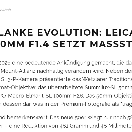
bakhsh
LANKE EVOLUTION: LEIC
0MM F1.4 SETZT MASSST
i 2026 eine bedeutende Ankündigung gemacht, die da
Mount-Allianz nachhaltig verändern wird. Neben de
SL3-P-Kamera präsentierte das Wetzlarer Traditio
rmat-Objektive: das überarbeitete Summilux-SL 50mm
APO-Macro-Elmarit-SL 100mm F2.8. Das 50mm-Objektiv
 dessen dar, was in der Premium-Fotografie als "tragb
ind bemerkenswert: Das neue 50er wiegt nur noch 
ter – eine Reduktion von 481 Gramm und 48 Millimet