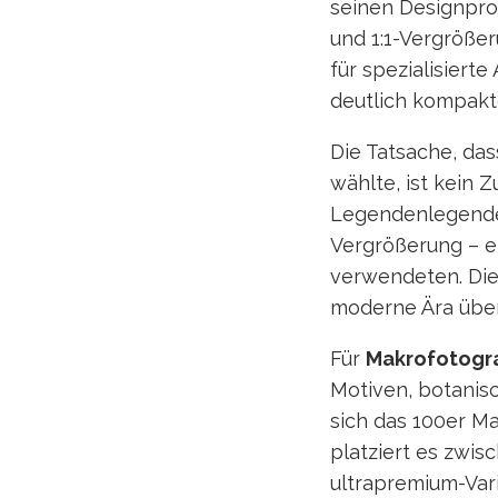
seinen Designpro
und 1:1-Vergrößer
für spezialisiert
deutlich kompakte
Die Tatsache, das
wählte, ist kein 
Legendenlegende 
Vergrößerung – e
verwendeten. Die 
moderne Ära über
Für
Makrofotogr
Motiven, botanis
sich das 100er Ma
platziert es zwi
ultrapremium-Vari