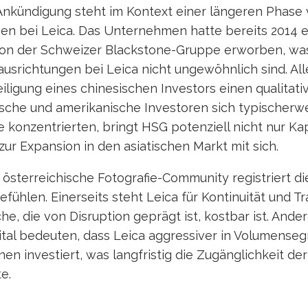
kündigung steht im Kontext einer längeren Phase
n bei Leica. Das Unternehmen hatte bereits 2014 
von der Schweizer Blackstone-Gruppe erworben, was
usrichtungen bei Leica nicht ungewöhnlich sind. All
iligung eines chinesischen Investors einen qualitati
che und amerikanische Investoren sich typischerwe
te konzentrierten, bringt HSG potenziell nicht nur Ka
ur Expansion in den asiatischen Markt mit sich.
österreichische Fotografie-Community registriert d
fühlen. Einerseits steht Leica für Kontinuität und Tra
che, die von Disruption geprägt ist, kostbar ist. Ande
ital bedeuten, dass Leica aggressiver in Volumens
onen investiert, was langfristig die Zugänglichkeit de
e.