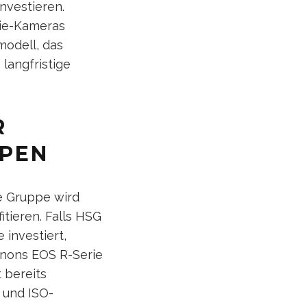
nvestieren.
rie-Kameras
modell, das
 langfristige
R
YPEN
 Gruppe wird
itieren. Falls HSG
investiert,
nons EOS R-Serie
 bereits
 und ISO-