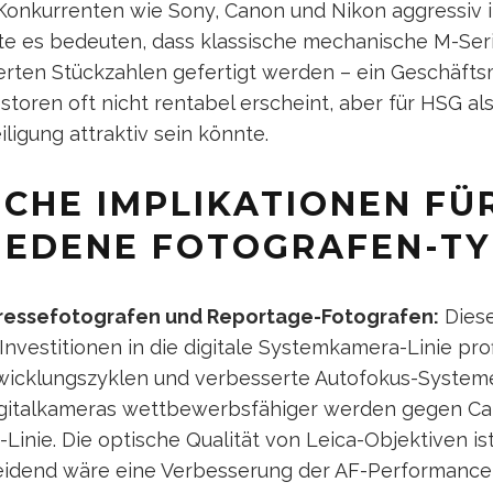
Konkurrenten wie Sony, Canon und Nikon aggressiv i
nte es bedeuten, dass klassische mechanische M-Se
tierten Stückzahlen gefertigt werden – ein Geschäfts
storen oft nicht rentabel erscheint, aber für HSG als
iligung attraktiv sein könnte.
SCHE IMPLIKATIONEN FÜ
IEDENE FOTOGRAFEN-T
Pressefotografen und Reportage-Fotografen:
Diese
Investitionen in die digitale Systemkamera-Linie prof
twicklungszyklen und verbesserte Autofokus-Systeme 
igitalkameras wettbewerbsfähiger werden gegen Ca
Linie. Die optische Qualität von Leica-Objektiven ist
eidend wäre eine Verbesserung der AF-Performance