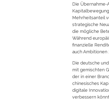
Die Übernahme-An
Kapitalbewegunge
Mehrheitsanteil 
strategische Neua
die mögliche Bete
Während europäis
finanzielle Rendi
auch Ambitionen z
Die deutsche und 
mit gemischten Ge
der in einer Bran
chinesisches Kap
digitale Innovati
verbessern könnt