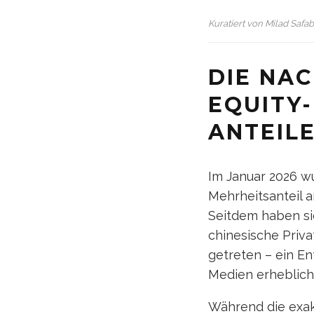
Kuratiert von
Milad Safa
DIE NAC
EQUITY-
ANTEIL
Im Januar 2026 w
Mehrheitsanteil 
Seitdem haben sic
chinesische Priva
getreten – ein En
Medien erheblich
Während die exak