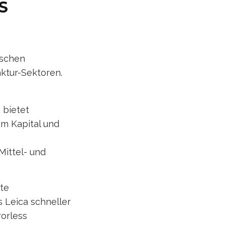
S
ischen
aktur-Sektoren.
 bietet
m Kapital und
Mittel- und
ite
 Leica schneller
rorless