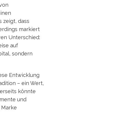
 von
einen
 zeigt, dass
erdings markiert
ven Unterschied:
ise auf
pital, sondern
iese Entwicklung
dition – ein Wert,
rerseits könnte
egmente und
r Marke