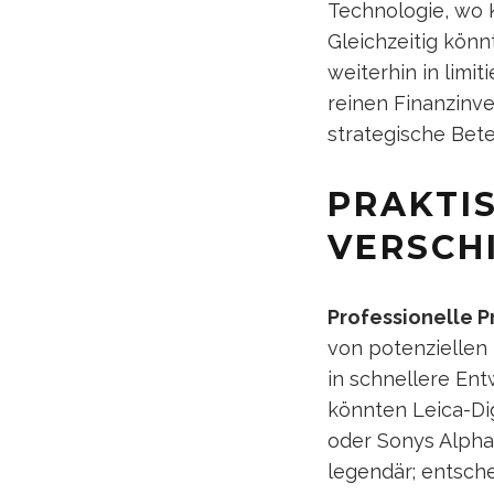
Technologie, wo 
Gleichzeitig kön
weiterhin in limi
reinen Finanzinve
strategische Bete
PRAKTI
VERSCH
Professionelle 
von potenziellen 
in schnellere En
könnten Leica-D
oder Sonys Alpha-
legendär; entsch