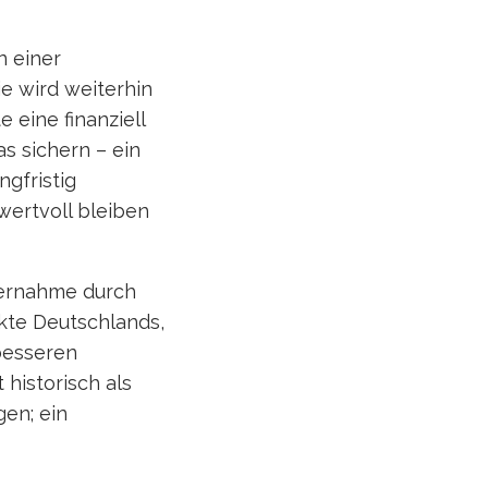
n einer
e wird weiterhin
 eine finanziell
s sichern – ein
ngfristig
wertvoll bleiben
bernahme durch
ärkte Deutschlands,
besseren
historisch als
gen; ein