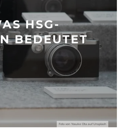
AS HSG-
EN BEDEUTET
Foto von
Yosuke Ota
auf
Unsplash