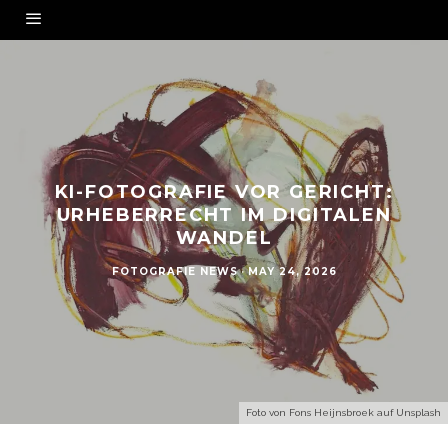
KI-FOTOGRAFIE VOR GERICHT:
URHEBERRECHT IM DIGITALEN
WANDEL
FOTOGRAFIE NEWS
·
MAY 24, 2026
Foto von
Fons Heijnsbroek
auf
Unsplash