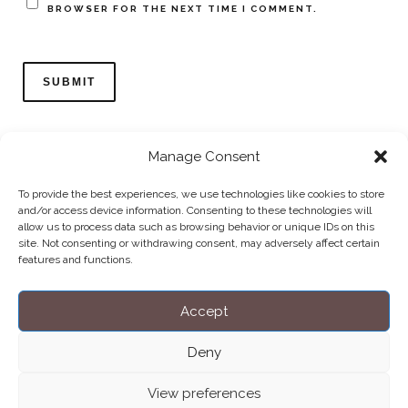
BROWSER FOR THE NEXT TIME I COMMENT.
Manage Consent
To provide the best experiences, we use technologies like cookies to store
and/or access device information. Consenting to these technologies will
allow us to process data such as browsing behavior or unique IDs on this
Home
Datenschutzerklärung
Impressum
Cookie Policy (EU)
site. Not consenting or withdrawing consent, may adversely affect certain
features and functions.
Copyright © Blendo 2026 . Vorarlberg,
Österreich
Accept
Deny
View preferences