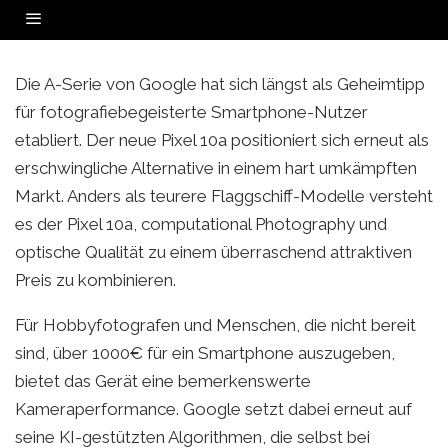
GOOGLE PIXEL 10A: DIE
Der Pixel 10a zeigt: Großartige Smartphone-Fotografie muss nicht teuer sein.
SMARTPHONE-KAMERA FÜR
Intelligente KI macht den Unterschied.
EINSTEIGER UND SPARFÜCHSE?
FOTOGRAFIE REVIEWS
·
FEBRUARY 19, 2026
Die A-Serie von Google hat sich längst als Geheimtipp
für fotografiebegeisterte Smartphone-Nutzer
etabliert. Der neue Pixel 10a positioniert sich erneut als
erschwingliche Alternative in einem hart umkämpften
Markt. Anders als teurere Flaggschiff-Modelle versteht
es der Pixel 10a, computational Photography und
optische Qualität zu einem überraschend attraktiven
Preis zu kombinieren.
Für Hobbyfotografen und Menschen, die nicht bereit
sind, über 1000€ für ein Smartphone auszugeben,
bietet das Gerät eine bemerkenswerte
Kameraperformance. Google setzt dabei erneut auf
seine KI-gestützten Algorithmen, die selbst bei