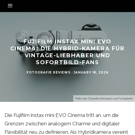
FUJIFILM INSTAX MINI EVO
CINEMA: DIE HYBRID-KAMERA FÜR
VINTAGE-LIEBHABER UND
SOFORTBILD-FANS
FOTOGRAFIE REVIEWS
·
JANUARY 18, 2026
Foto von
Claudio Schwarz
auf
Unsplash
Die Fujifilm instax mini EVO Cinema tritt an, um die
Grenzen zwischen analogem Charme und digitaler
Flexibilität neu zu definieren. Als Hybridkamera vereint