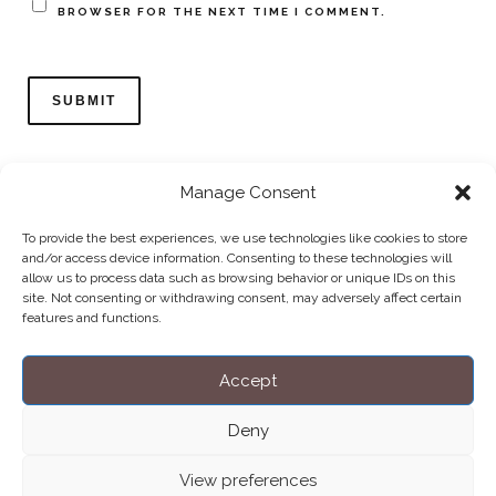
BROWSER FOR THE NEXT TIME I COMMENT.
Manage Consent
To provide the best experiences, we use technologies like cookies to store
and/or access device information. Consenting to these technologies will
allow us to process data such as browsing behavior or unique IDs on this
Home
Datenschutzerklärung
Impressum
Cookie Policy (EU)
site. Not consenting or withdrawing consent, may adversely affect certain
features and functions.
Copyright © Blendo 2026 . Vorarlberg,
Österreich
Accept
Deny
View preferences